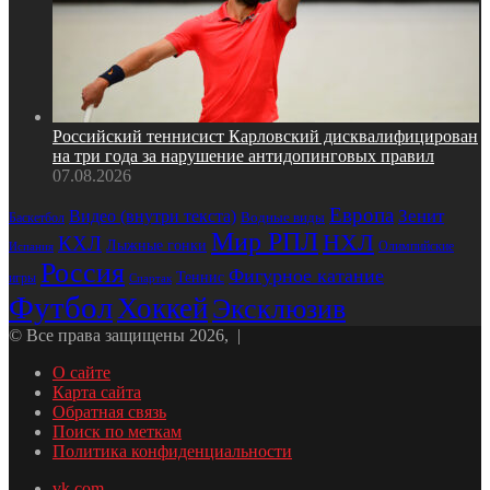
Российский теннисист Карловский дисквалифицирован
на три года за нарушение антидопинговых правил
07.08.2026
Европа
Зенит
Видео (внутри текста)
Водные виды
Баскетбол
Мир РПЛ
НХЛ
КХЛ
Лыжные гонки
Олимпийские
Испания
Россия
Фигурное катание
Теннис
игры
Спартак
Футбол
Хоккей
Эксклюзив
© Все права защищены 2026, |
О сайте
Карта сайта
Обратная связь
Поиск по меткам
Политика конфиденциальности
vk.com