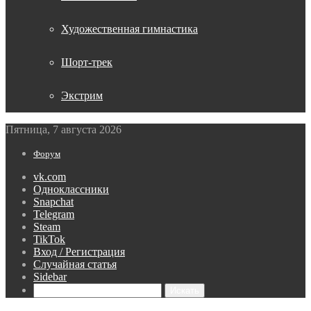
Художественная гимнастика
Шорт-трек
Экстрим
Пятница, 7 августа 2026
Форум
vk.com
Одноклассники
Snapchat
Telegram
Steam
TikTok
Вход / Регистрация
Случайная статья
Sidebar
Искать