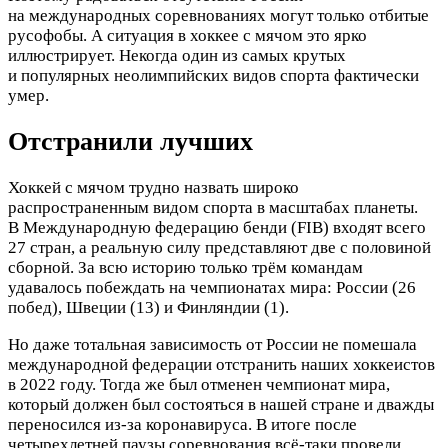
на международных соревнованиях могут только отбитые
русофобы. А ситуация в хоккее с мячом это ярко
иллюстрирует.
Некогда один из самых крутых
и популярных неолимпийских видов спорта фактически
умер.
Отстранили лучших
Хоккей с мячом трудно назвать широко
распространенным видом спорта в масштабах планеты.
В Международную федерацию бенди (FIB) входят всего
27 стран, а реальную силу представляют две с половиной
сборной. За всю историю только трём командам
удавалось побеждать на чемпионатах мира: России (26
побед), Швеции (13) и Финляндии (1).
Но даже тотальная зависимость от России не помешала
международной федерации отстранить наших хоккеистов
в 2022 году. Тогда же был отменен чемпионат мира,
который должен был состояться в нашей стране и дважды
переносился из-за коронавируса. В итоге после
четырехлетней паузы соревнования всё-таки провели