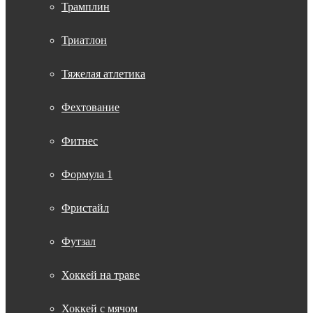
Трамплин
Триатлон
Тяжелая атлетика
Фехтование
Фитнес
Формула 1
Фристайл
Футзал
Хоккей на траве
Хоккей с мячом