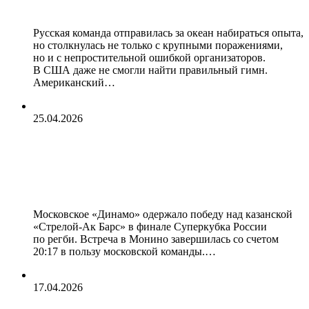
чужой страны
Русская команда отправилась за океан набираться опыта,
но столкнулась не только с крупными поражениями,
но и с непростительной ошибкой организаторов.
В США даже не смогли найти правильный гимн.
Американский…
25.04.2026
Московское «Динамо» стало
обладателем Суперкубка России по
регби
Московское «Динамо» одержало победу над казанской
«Стрелой‑Ак Барс» в финале Суперкубка России
по регби. Встреча в Монино завершилась со счетом
20:17 в пользу московской команды.…
17.04.2026