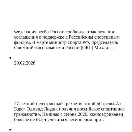
Федерация регби России
заключила соглашение о поддержке
с Российским спортивным фондом
Федерация регби России сообщила о заключении
соглашения о поддержке с Российским спортивным
фондом. В марте министр спорта РФ, председатель
Олимпийского комитета России (ОКР) Михаил…
20.02.2026
Регбист Людик получил
российское спортивное
гражданство
27-летний центральный трёхчетвертной «Стрелы-Ак
Барс» Эдмунд Людик получил российское спортивное
гражданство. Начиная с сезона 2026, южноафриканец
больше не будет считаться легионером при…