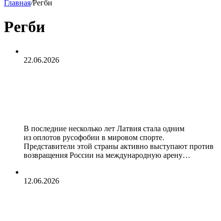
Главная
/
Регби
Регби
22.06.2026
Сборную Латвии забанили по
унизительной причине. Прибалты
опозорились на весь мир
В последние несколько лет Латвия стала одним
из оплотов русофобии в мировом спорте.
Представители этой страны активно выступают против
возвращения России на международную арену…
12.06.2026
Ульрих Бейерс: «Сыграли лучший
матч в сезоне»