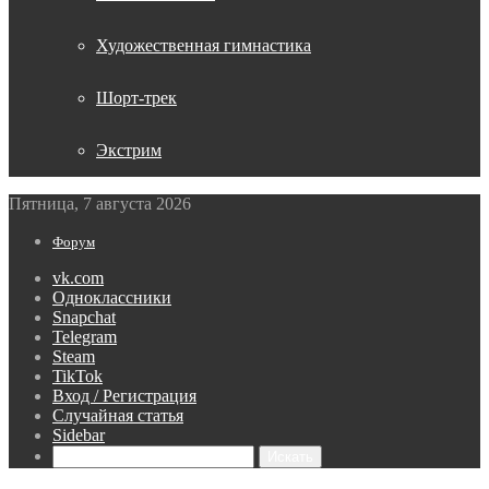
Художественная гимнастика
Шорт-трек
Экстрим
Пятница, 7 августа 2026
Форум
vk.com
Одноклассники
Snapchat
Telegram
Steam
TikTok
Вход / Регистрация
Случайная статья
Sidebar
Искать