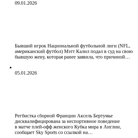
09.01.2026
Экс‑игрок NFL подал в суд на
бывшую жену за слова про размер
его полового органа
Бывший игрок Национальной футбольной лиги (NFL,
американский футбол) Мэтт Калил подал в суд на свою
бывшую жену, которая ранее заявила, что причиной…
05.01.2026
Регбистку сборной Франции
дисквалифицировали за укус
соперницы в матче Кубка мира
Регбистка сборной Франции Аксель Бертумье
дисквалифицирована за неспортивное поведение
в матче плей‑офф женского Кубка мира в Англии,
сообщает Sky Sports со ссылкой на…