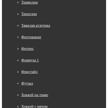
Трамплин
Триатлон
Тяжелая атлетика
Фехтование
Фитнес
Формула 1
Фристайл
Футзал
Хоккей на траве
Хоккей с мячом