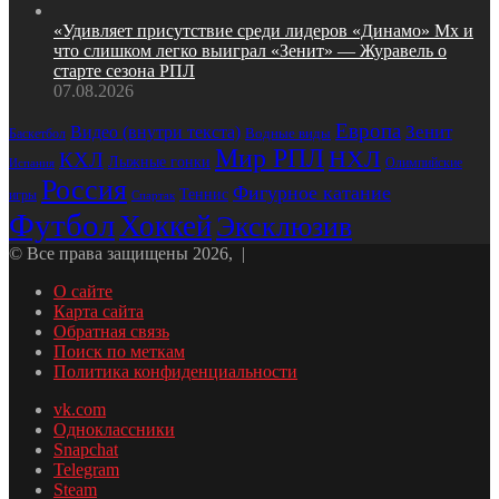
«Удивляет присутствие среди лидеров «Динамо» Мх и
что слишком легко выиграл «Зенит» — Журавель о
старте сезона РПЛ
07.08.2026
Европа
Зенит
Видео (внутри текста)
Водные виды
Баскетбол
Мир РПЛ
НХЛ
КХЛ
Лыжные гонки
Олимпийские
Испания
Россия
Фигурное катание
Теннис
игры
Спартак
Футбол
Хоккей
Эксклюзив
© Все права защищены 2026, |
О сайте
Карта сайта
Обратная связь
Поиск по меткам
Политика конфиденциальности
vk.com
Одноклассники
Snapchat
Telegram
Steam