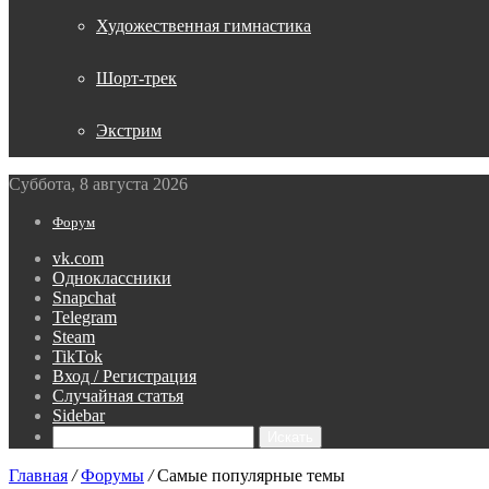
Художественная гимнастика
Шорт-трек
Экстрим
Суббота, 8 августа 2026
Форум
vk.com
Одноклассники
Snapchat
Telegram
Steam
TikTok
Вход / Регистрация
Случайная статья
Sidebar
Искать
Главная
/
Форумы
/
Самые популярные темы