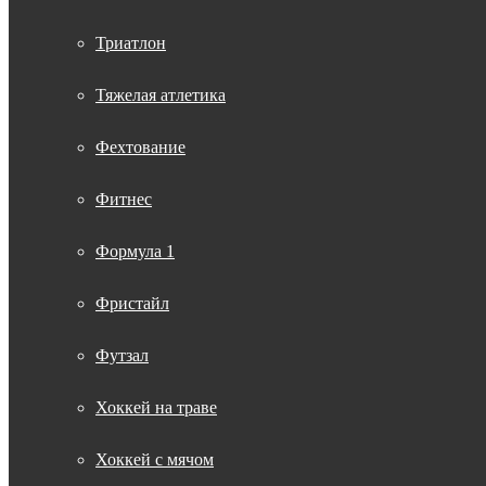
Триатлон
Тяжелая атлетика
Фехтование
Фитнес
Формула 1
Фристайл
Футзал
Хоккей на траве
Хоккей с мячом