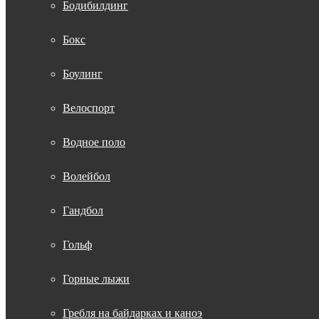
Бодибилдинг
Бокс
Боулинг
Велоспорт
Водное поло
Волейбол
Гандбол
Гольф
Горные лыжи
Гребля на байдарках и каноэ