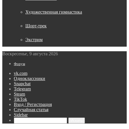
Художественная гимнастика
Шорт-трек
Экстрим
Воскресенье, 9 августа 2026
Форум
vk.com
Одноклассники
Snapchat
Telegram
Steam
TikTok
Вход / Регистрация
Случайная статья
Sidebar
Искать