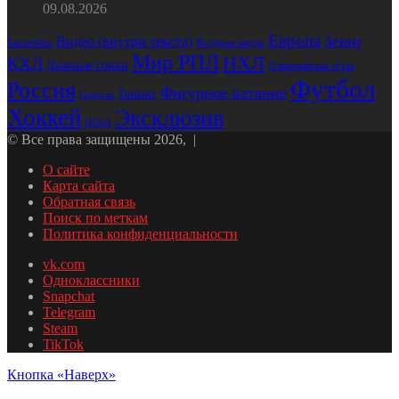
09.08.2026
Европа
Видео (внутри текста)
Зенит
Водные виды
Баскетбол
Мир РПЛ
НХЛ
КХЛ
Лыжные гонки
Олимпийские игры
Футбол
Россия
Фигурное катание
Теннис
Спартак
Хоккей
Эксклюзив
ЦСКА
© Все права защищены 2026, |
О сайте
Карта сайта
Обратная связь
Поиск по меткам
Политика конфиденциальности
vk.com
Одноклассники
Snapchat
Telegram
Steam
TikTok
Кнопка «Наверх»