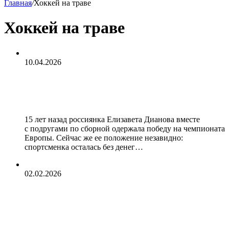
Главная
/
Хоккей на траве
Хоккей на траве
10.04.2026
«Остаюсь бомжом». С российской
чемпионкой стряслась беда
15 лет назад россиянка Елизавета Дианова вместе
с подругами по сборной одержала победу на чемпионата
Европы. Сейчас же ее положение незавидно:
спортсменка осталась без денег…
02.02.2026
Российских юниоров допустили до
международных соревнований по
хоккею на траве, сообщил Дегтярев