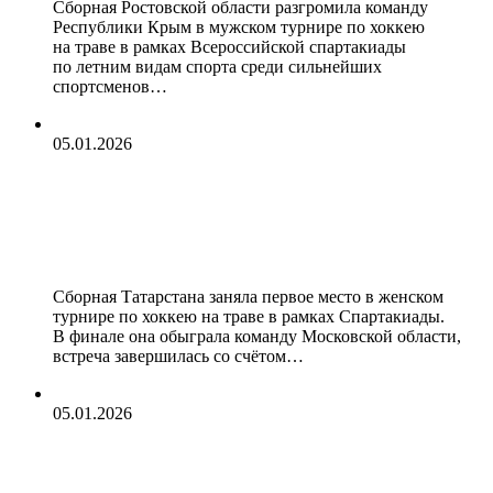
Сборная Ростовской области разгромила команду
Республики Крым в мужском турнире по хоккею
на траве в рамках Всероссийской спартакиады
по летним видам спорта среди сильнейших
спортсменов…
05.01.2026
Спортсменки Татарстана
завоевали золото в турнире по
хоккею на траве на Спартакиаде
Сборная Татарстана заняла первое место в женском
турнире по хоккею на траве в рамках Спартакиады.
В финале она обыграла команду Московской области,
встреча завершилась со счётом…
05.01.2026
Сборная Татарстана выиграла
мужской турнир по хоккею на