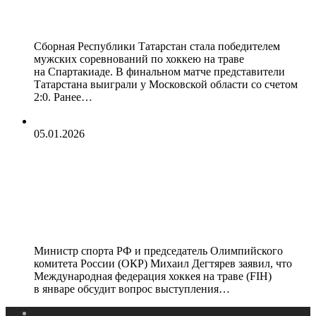
траве на Спартакиаде
Сборная Республики Татарстан стала победителем
мужских соревнований по хоккею на траве
на Спартакиаде. В финальном матче представители
Татарстана выиграли у Московской области со счетом
2:0. Ранее…
05.01.2026
Дегтярев рассказал, когда FIH
обсудит вопрос выступления
сборной России по хоккею на траве
на турнирах с флагом и гимном
Министр спорта РФ и председатель Олимпийского
комитета России (ОКР) Михаил Дегтярев заявил, что
Международная федерация хоккея на траве (FIH)
в январе обсудит вопрос выступления…