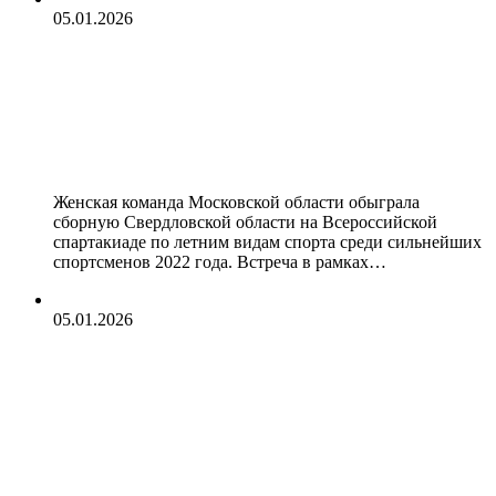
05.01.2026
Женская команда Московской
области по хоккею на траве
обыграла сборную Свердловской
области на Спартакиаде
Женская команда Московской области обыграла
сборную Свердловской области на Всероссийской
спартакиаде по летним видам спорта среди сильнейших
спортсменов 2022 года. Встреча в рамках…
05.01.2026
Женская сборная Ростовской
области по хоккею на траве
разгромила команду Республики
Крым на Спартакиаде