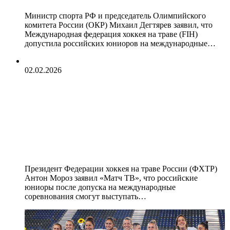
Министр спорта РФ и председатель Олимпийского
комитета России (ОКР) Михаил Дегтярев заявил, что
Международная федерация хоккея на траве (FIH)
допустила российских юниоров на международные…
02.02.2026
Российские юниоры будут
выступать на международных
турнирах с флагом и гимном —
глава Федерации хоккея на траве
России
Президент Федерации хоккея на траве России (ФХТР)
Антон Мороз заявил «Матч ТВ», что российские
юниоры после допуска на международные
соревнования смогут выступать…