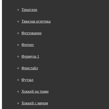
Триатлон
Тяжелая атлетика
Фехтование
Фитнес
Формула 1
Фристайл
Футзал
Хоккей на траве
Хоккей с мячом