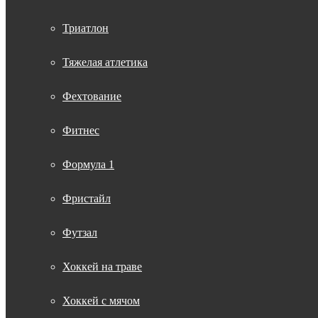
Триатлон
Тяжелая атлетика
Фехтование
Фитнес
Формула 1
Фристайл
Футзал
Хоккей на траве
Хоккей с мячом