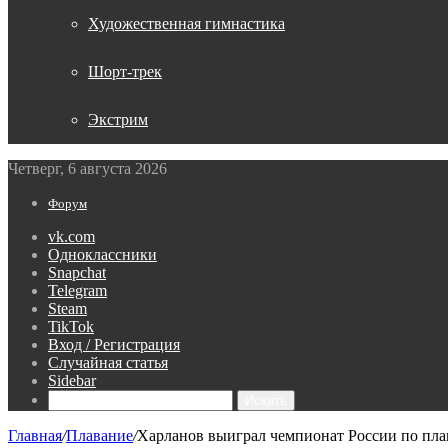
Художественная гимнастика
Шорт-трек
Экстрим
Четверг, 6 августа 2026
Форум
vk.com
Одноклассники
Snapchat
Telegram
Steam
TikTok
Вход / Регистрация
Случайная статья
Sidebar
Искать
Главная
/
Плавание
/
Харланов выиграл чемпионат России по плав