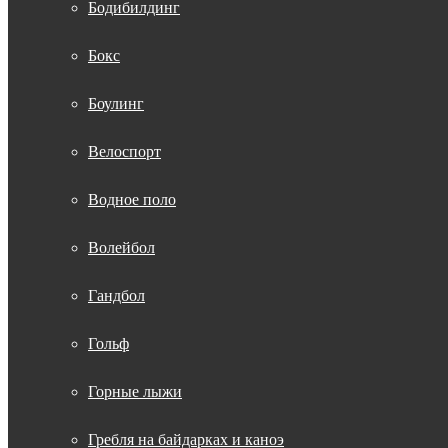
Бодибилдинг
Бокс
Боулинг
Велоспорт
Водное поло
Волейбол
Гандбол
Гольф
Горные лыжи
Гребля на байдарках и каноэ