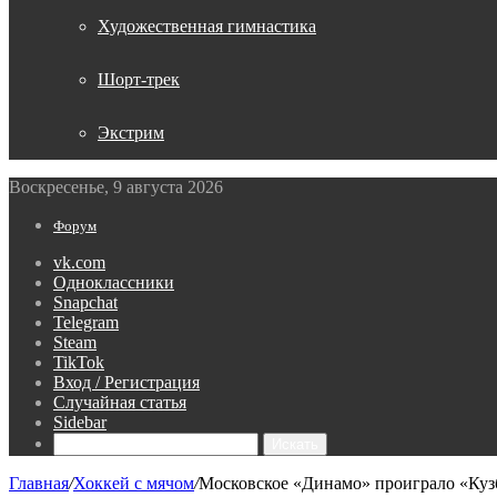
Художественная гимнастика
Шорт-трек
Экстрим
Воскресенье, 9 августа 2026
Форум
vk.com
Одноклассники
Snapchat
Telegram
Steam
TikTok
Вход / Регистрация
Случайная статья
Sidebar
Искать
Главная
/
Хоккей с мячом
/
Московское «Динамо» проиграло «Кузб