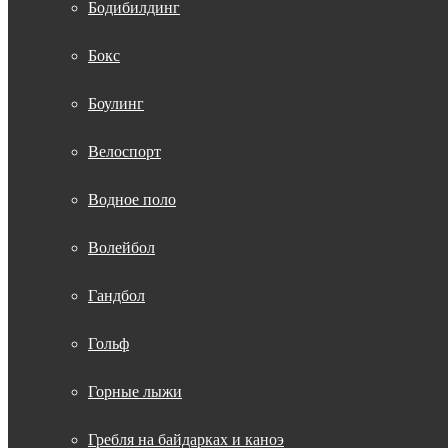
Бодибилдинг
Бокс
Боулинг
Велоспорт
Водное поло
Волейбол
Гандбол
Гольф
Горные лыжи
Гребля на байдарках и каноэ