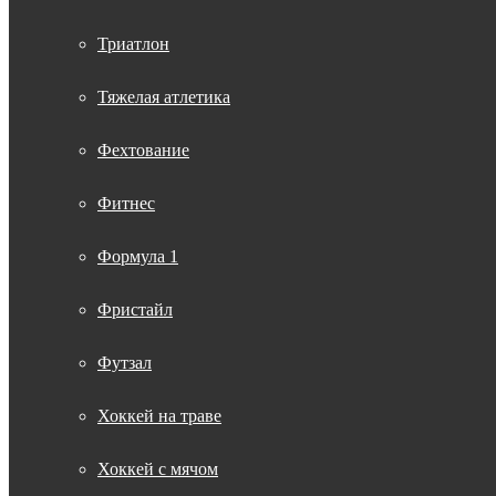
Триатлон
Тяжелая атлетика
Фехтование
Фитнес
Формула 1
Фристайл
Футзал
Хоккей на траве
Хоккей с мячом