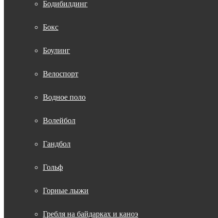
Бодибилдинг
Бокс
Боулинг
Велоспорт
Водное поло
Волейбол
Гандбол
Гольф
Горные лыжи
Гребля на байдарках и каноэ