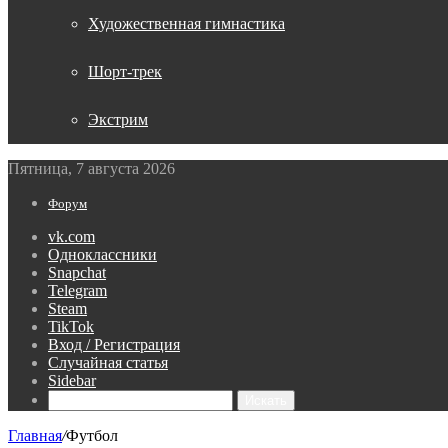
Художественная гимнастика
Шорт-трек
Экстрим
Пятница, 7 августа 2026
Форум
vk.com
Одноклассники
Snapchat
Telegram
Steam
TikTok
Вход / Регистрация
Случайная статья
Sidebar
Искать
Главная
/
Футбол