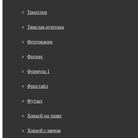
Триатлон
Тяжелая атлетика
Фехтование
Фитнес
Формула 1
Фристайл
Футзал
Хоккей на траве
Хоккей с мячом