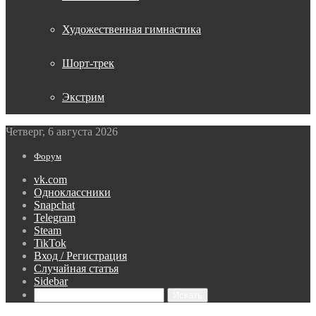
Художественная гимнастика
Шорт-трек
Экстрим
Четверг, 6 августа 2026
Форум
vk.com
Одноклассники
Snapchat
Telegram
Steam
TikTok
Вход / Регистрация
Случайная статья
Sidebar
Искать