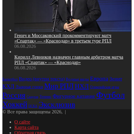
Генич и Моссаковский прокомментируют матч
«Спартак» — «Краснодар» в третьем туре РПЛ
06.08.2026
Кирилл Левников назначен главным арбитром матча
РПЛ «Спартак» — «Краснодар»
06.08.2026
Европа
Зенит
Видео (внутри текста)
Баскетбол
Водные виды
Мир РПЛ
НХЛ
КХЛ
Лыжные гонки
Олимпийские игры
Футбол
Россия
Фигурное катание
Теннис
Спартак
Хоккей
Эксклюзив
ЦСКА
© Все права защищены 2026, |
О сайте
Карта сайта
Обратная связь