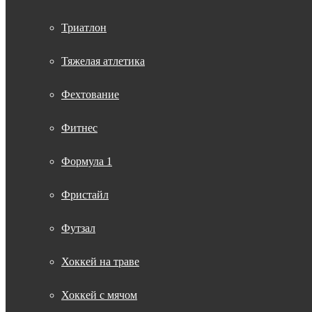
Триатлон
Тяжелая атлетика
Фехтование
Фитнес
Формула 1
Фристайл
Футзал
Хоккей на траве
Хоккей с мячом