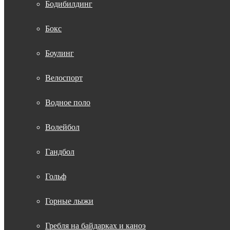
Бодибилдинг
Бокс
Боулинг
Велоспорт
Водное поло
Волейбол
Гандбол
Гольф
Горные лыжи
Гребля на байдарках и каноэ