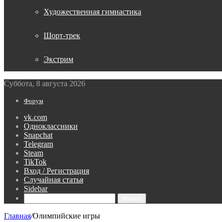
Художественная гимнастика
Шорт-трек
Экстрим
Суббота, 8 августа 2026
Форум
vk.com
Одноклассники
Snapchat
Telegram
Steam
TikTok
Вход / Регистрация
Случайная статья
Sidebar
Искать
Главная
/
Олимпийские игры