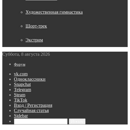
Художественная гимнастика
Шорт-трек
Экстрим
Суббота, 8 августа 2026
Форум
vk.com
Одноклассники
Snapchat
Telegram
Steam
TikTok
Вход / Регистрация
Случайная статья
Sidebar
Искать