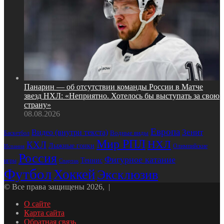
Панарин — об отсутствии команды России в Матче
звезд НХЛ: «Неприятно. Хотелось бы выступать за свою
страну»
08.08.2026
Европа
Зенит
Видео (внутри текста)
Водные виды
Баскетбол
Мир РПЛ
НХЛ
КХЛ
Лыжные гонки
Олимпийские
Испания
Россия
Фигурное катание
Теннис
игры
Спартак
Футбол
Хоккей
Эксклюзив
© Все права защищены 2026, |
О сайте
Карта сайта
Обратная связь