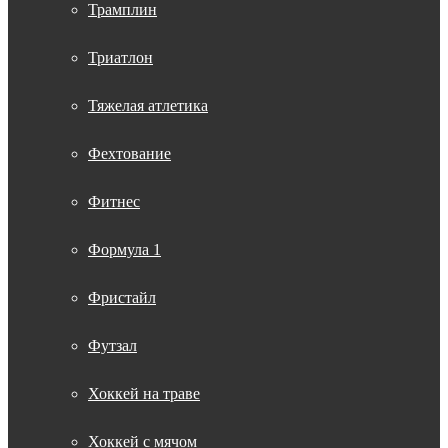
Трамплин
Триатлон
Тяжелая атлетика
Фехтование
Фитнес
Формула 1
Фристайл
Футзал
Хоккей на траве
Хоккей с мячом