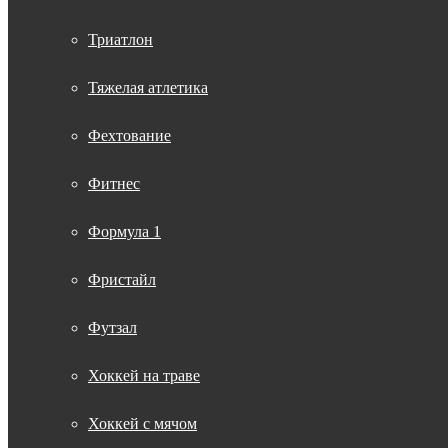
Триатлон
Тяжелая атлетика
Фехтование
Фитнес
Формула 1
Фристайл
Футзал
Хоккей на траве
Хоккей с мячом