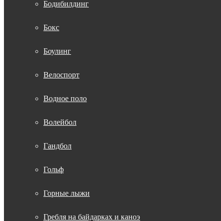
Бодибилдинг
Бокс
Боулинг
Велоспорт
Водное поло
Волейбол
Гандбол
Гольф
Горные лыжи
Гребля на байдарках и каноэ