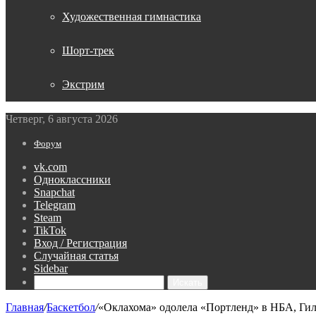
Художественная гимнастика
Шорт-трек
Экстрим
Четверг, 6 августа 2026
Форум
vk.com
Одноклассники
Snapchat
Telegram
Steam
TikTok
Вход / Регистрация
Случайная статья
Sidebar
Искать
Главная
/
Баскетбол
/
«Оклахома» одолела «Портленд» в НБА, Гил