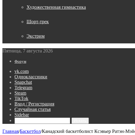
Художественная гимнастика
Шорт-трек
Экстрим
Пятница, 7 августа 2026
Форум
vk.com
Одноклассники
Snapchat
Telegram
Steam
TikTok
Вход / Регистрация
Случайная статья
Sidebar
Искать
Главная
/
Баскетбол
/
Канадский баскетболист Ксэвьер Ратэн‑Мэ