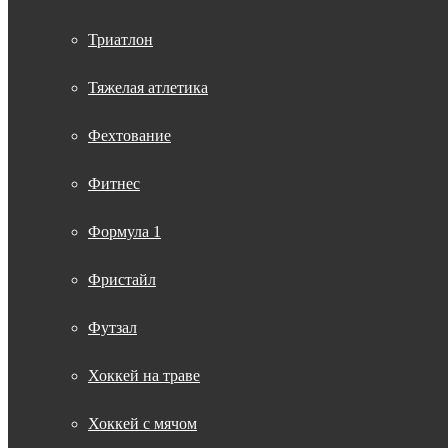
Триатлон
Тяжелая атлетика
Фехтование
Фитнес
Формула 1
Фристайл
Футзал
Хоккей на траве
Хоккей с мячом