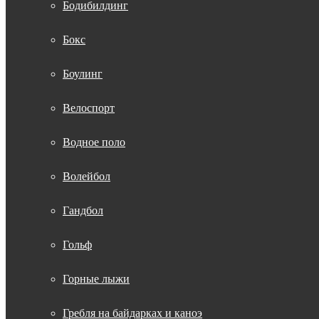
Бодибилдинг
Бокс
Боулинг
Велоспорт
Водное поло
Волейбол
Гандбол
Гольф
Горные лыжи
Гребля на байдарках и каноэ