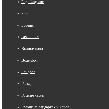
Бодибилдинг
Бокс
Боулинг
Велоспорт
Водное поло
Волейбол
Гандбол
Гольф
Горные лыжи
Гребля на байдарках и каноэ