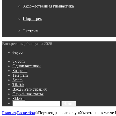
Художественная гимнастика
Шорт-трек
Экстрим
Воскресенье, 9 августа 2026
Форум
vk.com
Одноклассники
Snapchat
Telegram
Steam
TikTok
Вход / Регистрация
Случайная статья
Sidebar
Искать
Главная
/
Баскетбол
/
«Портленд» выиграл у «Хьюстона» в матче 