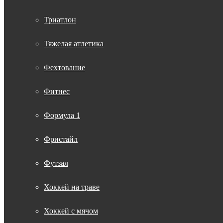
Триатлон
Тяжелая атлетика
Фехтование
Фитнес
Формула 1
Фристайл
Футзал
Хоккей на траве
Хоккей с мячом