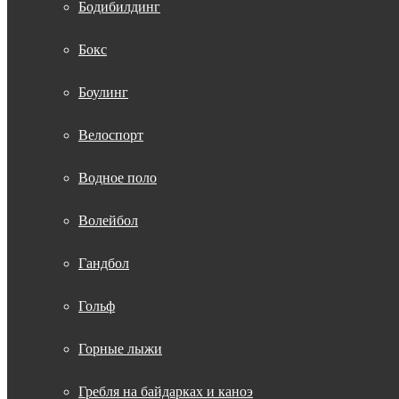
Бодибилдинг
Бокс
Боулинг
Велоспорт
Водное поло
Волейбол
Гандбол
Гольф
Горные лыжи
Гребля на байдарках и каноэ