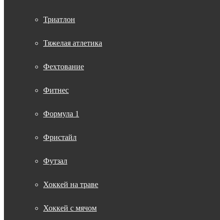
Триатлон
Тяжелая атлетика
Фехтование
Фитнес
Формула 1
Фристайл
Футзал
Хоккей на траве
Хоккей с мячом