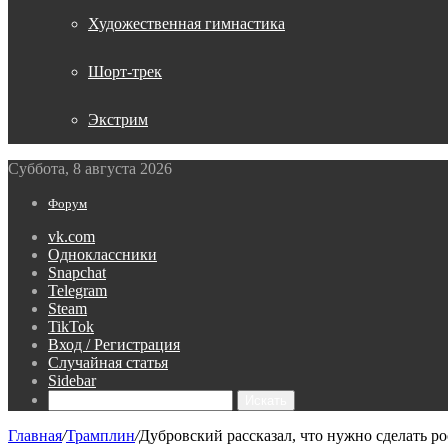
Художественная гимнастика
Шорт-трек
Экстрим
Суббота, 8 августа 2026
Форум
vk.com
Одноклассники
Snapchat
Telegram
Steam
TikTok
Вход / Регистрация
Случайная статья
Sidebar
Искать
Главная
/
Трамплин
/
Дубровский рассказал, что нужно сделать 