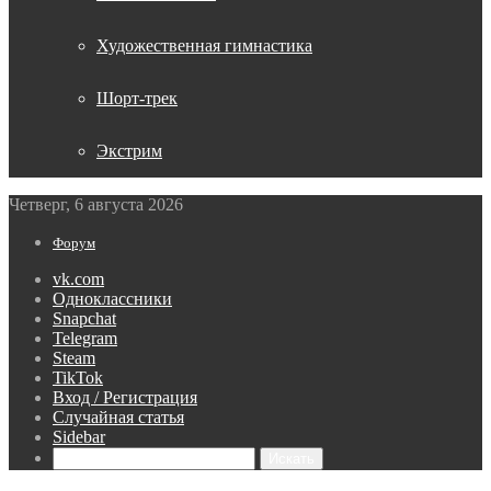
Художественная гимнастика
Шорт-трек
Экстрим
Четверг, 6 августа 2026
Форум
vk.com
Одноклассники
Snapchat
Telegram
Steam
TikTok
Вход / Регистрация
Случайная статья
Sidebar
Искать