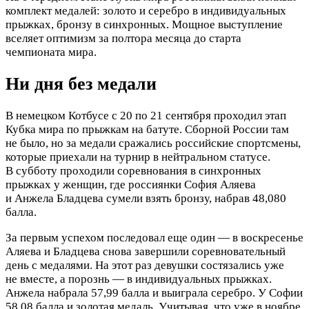
комплект медалей: золото и серебро в индивидуальных
прыжках, бронзу в синхронных. Мощное выступление
вселяет оптимизм за полтора месяца до старта
чемпионата мира.
Ни дня без медали
В немецком Котбусе с 20 по 21 сентября проходил этап
Кубка мира по прыжкам на батуте. Сборной России там
не было, но за медали сражались российские спортсмены,
которые приехали на турнир в нейтральном статусе.
В субботу проходили соревнования в синхронных
прыжках у женщин, где россиянки София Аляева
и Анжела Бладцева сумели взять бронзу, набрав 48,080
балла.
За первым успехом последовал еще один — в воскресенье
Аляева и Бладцева снова завершили соревновательный
день с медалями. На этот раз девушки состязались уже
не вместе, а порознь — в индивидуальных прыжках.
Анжела набрала 57,99 балла и выиграла серебро. У Софии
58,08 балла и золотая медаль. Учитывая, что уже в ноябре