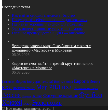
Последние темы
Как найти сегодня пансионат быстро
Популярный сейчас пансионат для пожилых
Где найти хороший пансион для пожилых
Здесь инвестиционные услуги — помощь
Главные преимущества КЭДО — описание
Четвертая ракетка мира Оже‑Аляссим снялся с
домашнего «Мастерса» в Монреале
06.08.2026
Зверев не смог выйти в третий круг теннисного
«Мастерса» в Монреале
06.08.2026
Европа
Зенит
Видео (внутри текста)
Баскетбол
Водные виды
Мир РПЛ
НХЛ
КХЛ
Лыжные гонки
Олимпийские игры
Футбол
Россия
Фигурное катание
Теннис
Спартак
Хоккей
Эксклюзив
ЦСКА
© Все права защищены 2026, |