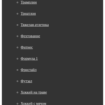
Трамплин
Триатлон
Тяжелая атлетика
Фехтование
Фитнес
Формула 1
Фристайл
Футзал
Хоккей на траве
Хоккей с мячом