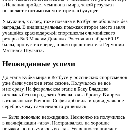
в Испании пройдет чемпионат мира, такой результат
позволяет с оптимизмом смотреть в будущее.
У мужчин, к слову, тоже поездка в Котбус не обошлась без
награды. В индивидуальных прыжках второе место занял
учащийся краснодарской спортшколы олимпийского
резерва № 3 Максим Диденко. Россиянин набрал 60,19
балла, пропустив вперед только представителя Германии
Маттиаса Шульдта.
Неожиданные успехи
До этапа Кубка мира в Котбусе у российских спортсменов
уже были успехи в этом сезоне. Получалось не всё
и не сразу. На февральском этапе в Баку Бладцева
осталась без наград, зато Аляева взяла бронзу. В апреле
в итальянском Риччоне София добавила индивидуальное
серебро, чему сама немного удивилась
— Было довольно неожиданно. Немножко не получилось
в квалификации «два». Настраивалась на хорошие
прыжки, но получилось вот так. Уверенности придает