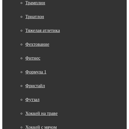
Трамплин
Триатлон
Тяжелая атлетика
Фехтование
Фитнес
Формула 1
Фристайл
Футзал
Хоккей на траве
Хоккей с мячом