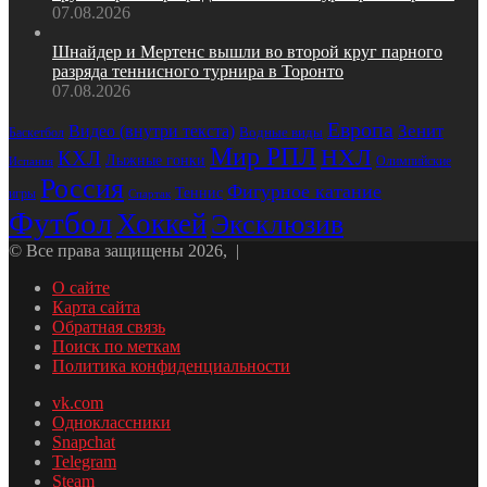
07.08.2026
Шнайдер и Мертенс вышли во второй круг парного
разряда теннисного турнира в Торонто
07.08.2026
Европа
Зенит
Видео (внутри текста)
Водные виды
Баскетбол
Мир РПЛ
НХЛ
КХЛ
Лыжные гонки
Олимпийские
Испания
Россия
Фигурное катание
Теннис
игры
Спартак
Футбол
Хоккей
Эксклюзив
© Все права защищены 2026, |
О сайте
Карта сайта
Обратная связь
Поиск по меткам
Политика конфиденциальности
vk.com
Одноклассники
Snapchat
Telegram
Steam