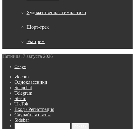
Художественная гимнастика
Шорт-трек
Экстрим
Пятница, 7 августа 2026
Форум
vk.com
Одноклассники
Snapchat
Telegram
Steam
TikTok
Вход / Регистрация
Случайная статья
Sidebar
Искать