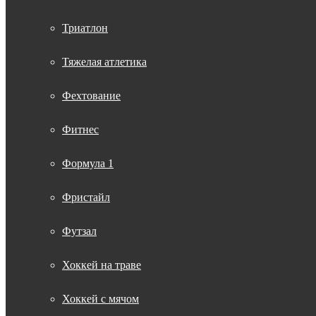
Триатлон
Тяжелая атлетика
Фехтование
Фитнес
Формула 1
Фристайл
Футзал
Хоккей на траве
Хоккей с мячом