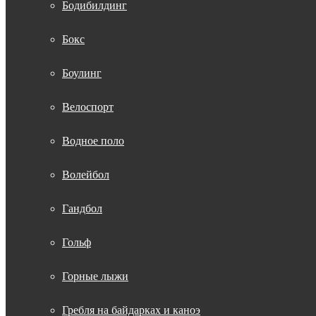
Бодибилдинг
Бокс
Боулинг
Велоспорт
Водное поло
Волейбол
Гандбол
Гольф
Горные лыжи
Гребля на байдарках и каноэ