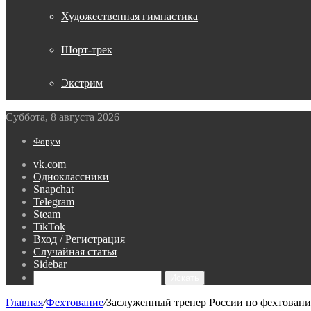
Художественная гимнастика
Шорт-трек
Экстрим
Суббота, 8 августа 2026
Форум
vk.com
Одноклассники
Snapchat
Telegram
Steam
TikTok
Вход / Регистрация
Случайная статья
Sidebar
Искать
Главная
/
Фехтование
/
Заслуженный тренер России по фехтовани