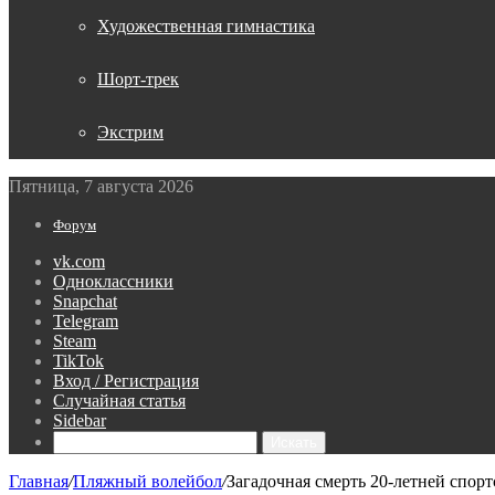
Художественная гимнастика
Шорт-трек
Экстрим
Пятница, 7 августа 2026
Форум
vk.com
Одноклассники
Snapchat
Telegram
Steam
TikTok
Вход / Регистрация
Случайная статья
Sidebar
Искать
Главная
/
Пляжный волейбол
/
Загадочная смерть 20-летней спор