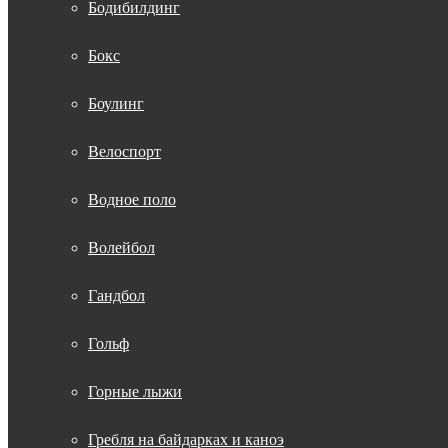
Бодибилдинг
Бокс
Боулинг
Велоспорт
Водное поло
Волейбол
Гандбол
Гольф
Горные лыжи
Гребля на байдарках и каноэ