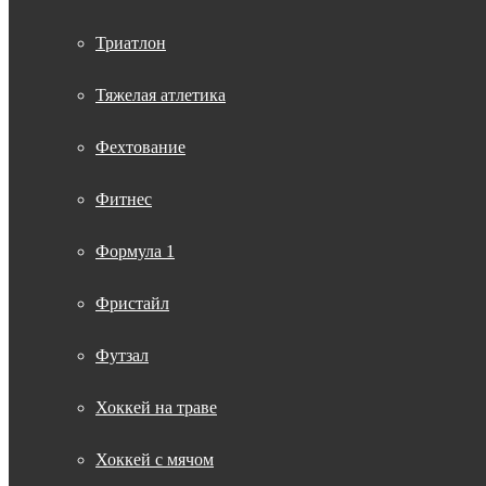
Триатлон
Тяжелая атлетика
Фехтование
Фитнес
Формула 1
Фристайл
Футзал
Хоккей на траве
Хоккей с мячом