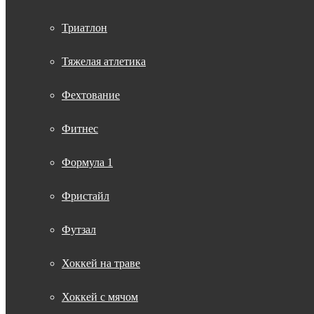
Триатлон
Тяжелая атлетика
Фехтование
Фитнес
Формула 1
Фристайл
Футзал
Хоккей на траве
Хоккей с мячом