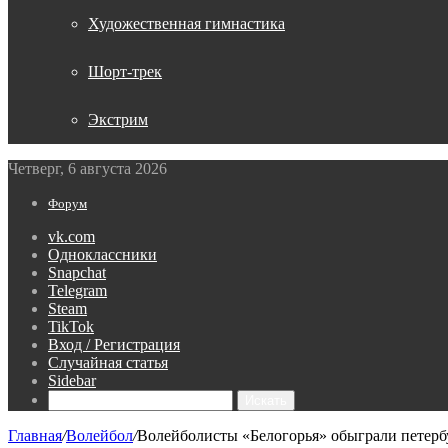
Художественная гимнастика
Шорт-трек
Экстрим
Четверг, 6 августа 2026
Форум
vk.com
Одноклассники
Snapchat
Telegram
Steam
TikTok
Вход / Регистрация
Случайная статья
Sidebar
Искать
Главная
/
Волейбол
/
Волейболисты «Белогорья» обыграли петерб