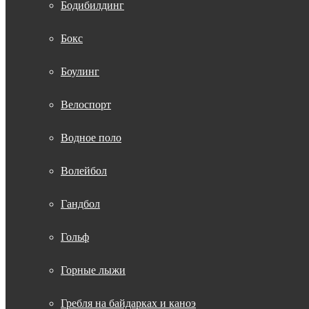
Бодибилдинг
Бокс
Боулинг
Велоспорт
Водное поло
Волейбол
Гандбол
Гольф
Горные лыжи
Гребля на байдарках и каноэ