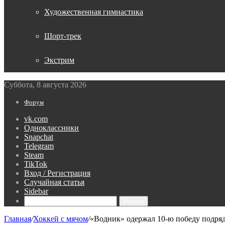
Художественная гимнастика
Шорт-трек
Экстрим
Суббота, 8 августа 2026
Форум
vk.com
Одноклассники
Snapchat
Telegram
Steam
TikTok
Вход / Регистрация
Случайная статья
Sidebar
Искать
Главная
/
Хоккей с мячом
/
«Водник» одержал 10‑ю победу подряд