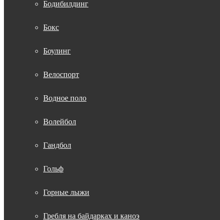
Бодибилдинг
Бокс
Боулинг
Велоспорт
Водное поло
Волейбол
Гандбол
Гольф
Горные лыжи
Гребля на байдарках и каноэ