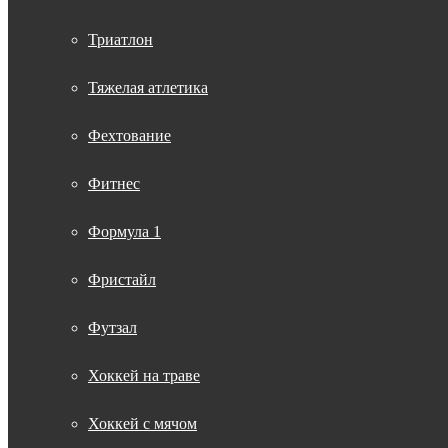
Триатлон
Тяжелая атлетика
Фехтование
Фитнес
Формула 1
Фристайл
Футзал
Хоккей на траве
Хоккей с мячом