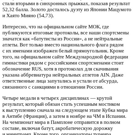
стали вторыми в синхронных прыжках, показав результат
52,32 балла. Золото досталось дуэту из Японии Мацумото
и Хаято Мияно (54,73).
Интересно, что на официальном сайте МОК, где
публикуются итоговые протоколы, все наши спортсмены
значатся как «батутисты из России», а не нейтральные
атлеты. Вот только вместо национального флага рядом
с их именами изображен белый прямоугольник. Кроме
того, на официальном сайте Международной федерации
гимнастики рядом с российскими спортсменами стоит
обозначение RUS, хотя в протоколах для скачивания
указана аббревиатура нейтральных атлетов AIN. Даже
ответственные лица запутались и устали от абсурда,
связанного с санкциями в отношении России.
Четыре медали в четырех дисциплинах — крутой
результат, который обязан стать успешным мостиком
к выступлению сначала на следующем этапе Кубка мира
в Антибе (Франция), а затем в ноябре на ЧМ в Испании.
На чемпионат мира в Памплоне отправится в полном
составе, включая батут, акробатическую дорожку
и минитрамп. Кроме того, организаторы турнира