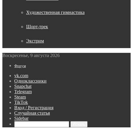
Художественная гимнастика
Шорт-трек
Экстрим
Воскресенье, 9 августа 2026
Форум
vk.com
Одноклассники
Snapchat
Telegram
Steam
TikTok
Вход / Регистрация
Случайная статья
Sidebar
Искать