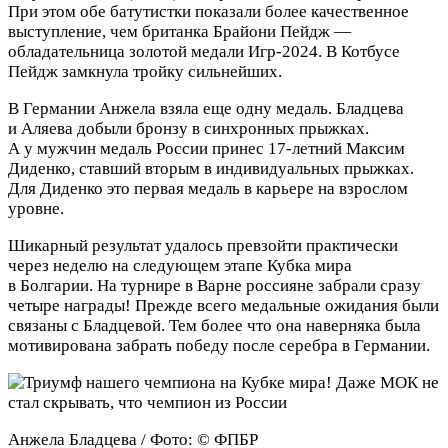
При этом обе батутистки показали более качественное
выступление, чем британка Брайони Пейдж —
обладательница золотой медали Игр-2024. В Котбусе
Пейдж замкнула тройку сильнейших.
В Германии Анжела взяла еще одну медаль. Бладцева
и Аляева добыли бронзу в синхронных прыжках.
А у мужчин медаль России принес 17-летний Максим
Диденко, ставший вторым в индивидуальных прыжках.
Для Диденко это первая медаль в карьере на взрослом
уровне.
Шикарный результат удалось превзойти практически
через неделю на следующем этапе Кубка мира
в Болгарии. На турнире в Варне россияне забрали сразу
четыре награды! Прежде всего медальные ожидания были
связаны с Бладцевой. Тем более что она наверняка была
мотивирована забрать победу после серебра в Германии.
Анжела Бладцева / Фото: © ФПБР