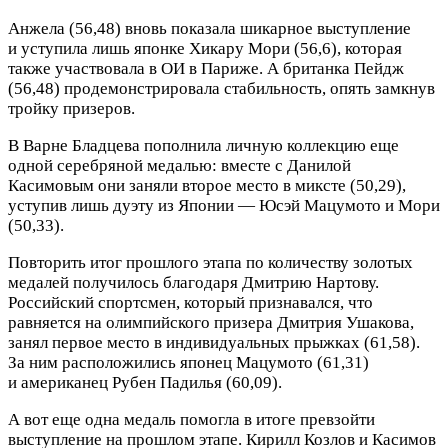
Анжела (56,48) вновь показала шикарное выступление
и уступила лишь японке Хикару Мори (56,6), которая
также участвовала в ОИ в Париже. А британка Пейдж
(56,48) продемонстрировала стабильность, опять замкнув
тройку призеров.
В Варне Бладцева пополнила личную коллекцию еще
одной серебряной медалью: вместе с Данилой
Касимовым они заняли второе место в миксте (50,29),
уступив лишь дуэту из Японии — Юсэй Мацумото и Мори
(50,33).
Повторить итог прошлого этапа по количеству золотых
медалей получилось благодаря Дмитрию Нартову.
Российский спортсмен, который признавался, что
равняется на олимпийского призера Дмитрия Ушакова,
занял первое место в индивидуальных прыжках (61,58).
За ним расположились японец Мацумото (61,31)
и американец Рубен Падилья (60,09).
А вот еще одна медаль помогла в итоге превзойти
выступление на прошлом этапе. Кирилл Козлов и Касимов