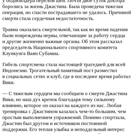
у бодибилдера перелом шеи. Почти двое суток доктора
боролись за жизнь Джастина. Была проведена тяжелая
операция, но спасти пострадавшего не удалось. Причиной
смерти стала сердечная недостаточность.
Травма оказалась смертельной, так как во время падения
были повреждены нервы, отвечающие за работу сердца
и другие жизненно важные органы. Об этом рассказал
председатель Национального спортивного комитета
Клункунга Ваян Субамиа.
Гибель спортсмена стала настоящей трагедией для всей
Индонезии. Трогательный памятный пост разместил
в социальных сетях и клуб, где в последнее время работал
Вики.
— С тяжелым сердцем мы сообщаем о смерти Джастина
Вики, но наш дух крепок благодаря тому сильному
влиянию, которое он оказал на каждого из нас. Любая
тренировка с Джастином казалась чем-то большим, чем
простым выполнением упражнений. Помимо спортзала,
Джастин был другом и источником постоянной
поддержки. Его теплая улыбка и неподдельный интерес