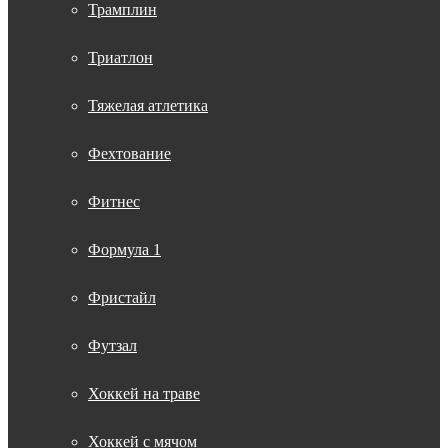
Трамплин
Триатлон
Тяжелая атлетика
Фехтование
Фитнес
Формула 1
Фристайл
Футзал
Хоккей на траве
Хоккей с мячом