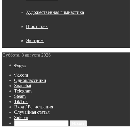
Художественная гимнастика
Шорт-трек
Экстрим
Суббота, 8 августа 2026
Форум
vk.com
Одноклассники
Snapchat
Telegram
Steam
TikTok
Вход / Регистрация
Случайная статья
Sidebar
Искать