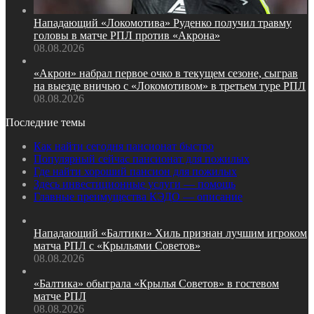
Нападающий «Локомотива» Руденко получил травму
головы в матче РПЛ против «Акрона»
08.08.2026
«Акрон» набрал первое очко в текущем сезоне, сыграв
на выезде вничью с «Локомотивом» в третьем туре РПЛ
08.08.2026
Последние темы
Как найти сегодня пансионат быстро
Популярный сейчас пансионат для пожилых
Где найти хороший пансион для пожилых
Здесь инвестиционные услуги — помощь
Главные преимущества КЭДО — описание
Нападающий «Балтики» Хиль признан лучшим игроком
матча РПЛ с «Крыльями Советов»
08.08.2026
«Балтика» обыграла «Крылья Советов» в гостевом
матче РПЛ
08.08.2026