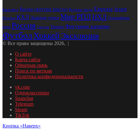
Европа
Зенит
Видео (внутри текста)
Водные виды
Баскетбол
Мир РПЛ
НХЛ
КХЛ
Лыжные гонки
Олимпийские
Испания
Россия
Фигурное катание
Теннис
игры
Спартак
Футбол
Хоккей
Эксклюзив
© Все права защищены 2026, |
О сайте
Карта сайта
Обратная связь
Поиск по меткам
Политика конфиденциальности
vk.com
Одноклассники
Snapchat
Telegram
Steam
TikTok
Кнопка «Наверх»