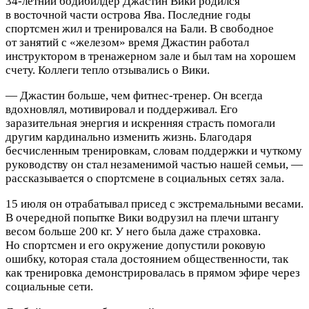
34-летний бодибилдер Джастин Вики родился
в восточной части острова Ява. Последние годы
спортсмен жил и тренировался на Бали. В свободное
от занятий с «железом» время Джастин работал
инструктором в тренажерном зале и был там на хорошем
счету. Коллеги тепло отзывались о Вики.
— Джастин больше, чем фитнес-тренер.
Он всегда
вдохновлял, мотивировал и поддерживал. Его
заразительная энергия и искренняя страсть помогали
другим кардинально изменить жизнь. Благодаря
бесчисленным тренировкам, словам поддержки и чуткому
руководству он стал незаменимой частью нашей семьи, —
рассказывается о спортсмене в социальных сетях зала.
15 июля он отрабатывал присед с экстремальными весами.
В очередной попытке Вики водрузил на плечи штангу
весом больше 200 кг. У него была даже страховка.
Но спортсмен и его окружение допустили роковую
ошибку, которая стала достоянием общественности, так
как тренировка демонстрировалась в прямом эфире через
социальные сети.