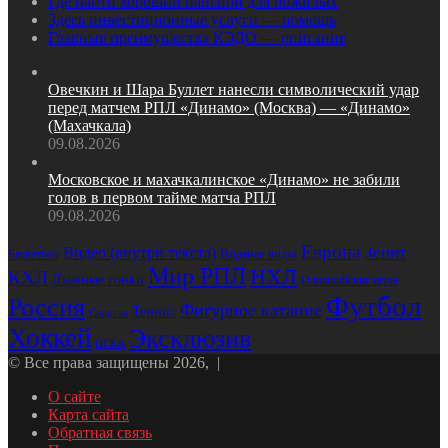
Где найти хороший пансион для пожилых
Здесь инвестиционные услуги — помощь
Главные преимущества КЭДО — описание
Овечкин и Шара Буллет нанесли символический удар
перед матчем РПЛ «Динамо» (Москва) — «Динамо»
(Махачкала)
09.08.2026
Московское и махачкалинское «Динамо» не забили
голов в первом тайме матча РПЛ
09.08.2026
Европа
Видео (внутри текста)
Зенит
Водные виды
Баскетбол
Мир РПЛ
НХЛ
КХЛ
Лыжные гонки
Олимпийские игры
Футбол
Россия
Фигурное катание
Теннис
Спартак
Хоккей
Эксклюзив
ЦСКА
© Все права защищены 2026, |
О сайте
Карта сайта
Обратная связь