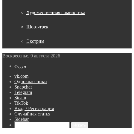
Художественная гимнастика
Шорт-трек
Экстрим
Воскресенье, 9 августа 2026
Форум
vk.com
Одноклассники
Snapchat
Telegram
Steam
TikTok
Вход / Регистрация
Случайная статья
Sidebar
Искать