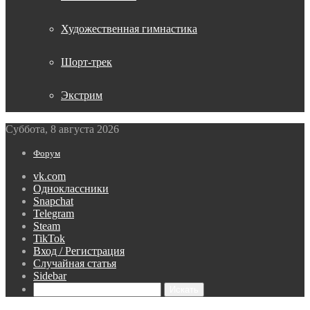
Художественная гимнастика
Шорт-трек
Экстрим
Суббота, 8 августа 2026
Форум
vk.com
Одноклассники
Snapchat
Telegram
Steam
TikTok
Вход / Регистрация
Случайная статья
Sidebar
Искать