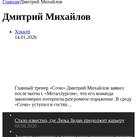
Главная
/
Дмитрий Михайлов
Дмитрий Михайлов
Хоккей
14.01.2026
Тренер «Сочи» Михайлов о
поражении со счетом 0:9 от
«Металлурга»: «Если коротко по
игре, то нам надавали по соплям»
Главный тренер «Сочи» Дмитрий Михайлов заявил
после матча с «Металлургом», что его команда
закономерно потерпела разгромное поражение. В среду
«Сочи» уступил в гостях…
Стало известно, где Люка Зидан продолжит карьеру
08.08.2026
Андреева уступипа в первом круге теннисного турнира