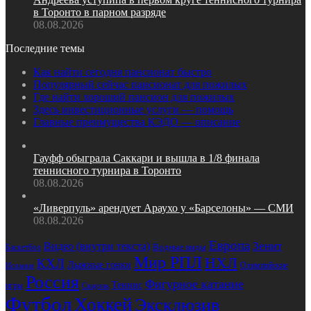
в Торонто в парном разряде
08.08.2026
Последние темы
Как найти сегодня пансионат быстро
Популярный сейчас пансионат для пожилых
Где найти хороший пансион для пожилых
Здесь инвестиционные услуги — помощь
Главные преимущества КЭДО — описание
Гауфф обыграла Саккари и вышла в 1/8 финала
теннисного турнира в Торонто
08.08.2026
«Ливерпуль» арендует Араухо у «Барселоны» — СМИ
08.08.2026
Европа
Зенит
Видео (внутри текста)
Водные виды
Баскетбол
Мир РПЛ
НХЛ
КХЛ
Лыжные гонки
Олимпийские
Испания
Россия
Фигурное катание
Теннис
игры
Спартак
Футбол
Хоккей
Эксклюзив