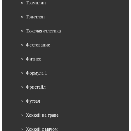
Трамплин
Триатлон
Тяжелая атлетика
Фехтование
Фитнес
Формула 1
Фристайл
Футзал
Хоккей на траве
Хоккей с мячом