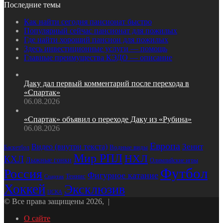
Последние темы
Как найти сегодня пансионат быстро
Популярный сейчас пансионат для пожилых
Где найти хороший пансион для пожилых
Здесь инвестиционные услуги — помощь
Главные преимущества КЭДО — описание
Даку дал первый комментарий после перехода в
«Спартак»
06.08.2026
«Спартак» объявил о переходе Даку из «Рубина»
06.08.2026
Европа
Зенит
Видео (внутри текста)
Баскетбол
Водные виды
Мир РПЛ
НХЛ
КХЛ
Лыжные гонки
Олимпийские игры
Футбол
Россия
Фигурное катание
Теннис
Спартак
Хоккей
Эксклюзив
ЦСКА
© Все права защищены 2026, |
О сайте