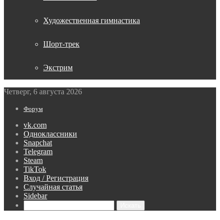
Художественная гимнастика
Шорт-трек
Экстрим
Четверг, 6 августа 2026
Форум
vk.com
Одноклассники
Snapchat
Telegram
Steam
TikTok
Вход / Регистрация
Случайная статья
Sidebar
Искать