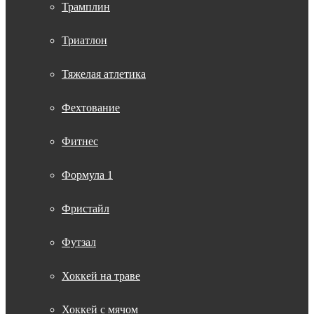
Трамплин
Триатлон
Тяжелая атлетика
Фехтование
Фитнес
Формула 1
Фристайл
Футзал
Хоккей на траве
Хоккей с мячом