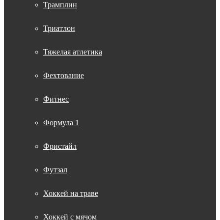
Трамплин
Триатлон
Тяжелая атлетика
Фехтование
Фитнес
Формула 1
Фристайл
Футзал
Хоккей на траве
Хоккей с мячом