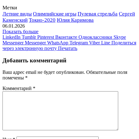
Метки
Летние виды
Олимпийские игры
Пулевая стрельба
Сергей
Каменский
Токио-2020
Юлия Каримова
06.01.2026
Показать больше
LinkedIn
Tumblr
Pinterest
Вконтакте
Одноклассники
Skype
Messenger
Messenger
WhatsApp
Telegram
Viber
Line
Поделиться
через электронную почту
Печатать
Добавить комментарий
Ваш адрес email не будет опубликован.
Обязательные поля
помечены
*
Комментарий
*