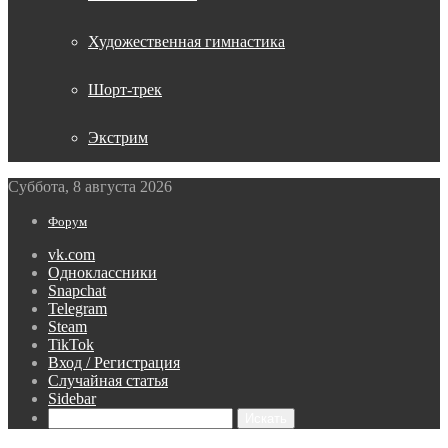
Художественная гимнастика
Шорт-трек
Экстрим
Суббота, 8 августа 2026
Форум
vk.com
Одноклассники
Snapchat
Telegram
Steam
TikTok
Вход / Регистрация
Случайная статья
Sidebar
Искать