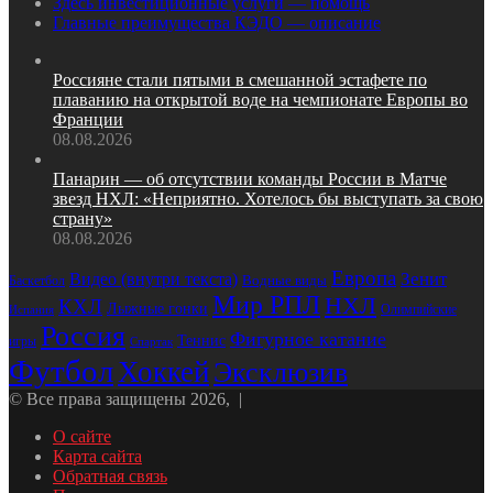
Здесь инвестиционные услуги — помощь
Главные преимущества КЭДО — описание
Россияне стали пятыми в смешанной эстафете по
плаванию на открытой воде на чемпионате Европы во
Франции
08.08.2026
Панарин — об отсутствии команды России в Матче
звезд НХЛ: «Неприятно. Хотелось бы выступать за свою
страну»
08.08.2026
Европа
Зенит
Видео (внутри текста)
Водные виды
Баскетбол
Мир РПЛ
НХЛ
КХЛ
Лыжные гонки
Олимпийские
Испания
Россия
Фигурное катание
Теннис
игры
Спартак
Футбол
Хоккей
Эксклюзив
© Все права защищены 2026, |
О сайте
Карта сайта
Обратная связь