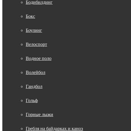
Бодибилдинг
Бокс
Боулинг
Велоспорт
Водное поло
Волейбол
Гандбол
Гольф
Горные лыжи
Гребля на байдарках и каноэ