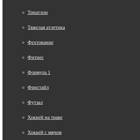
Триатлон
Тяжелая атлетика
Фехтование
Фитнес
Формула 1
Фристайл
Футзал
Хоккей на траве
Хоккей с мячом