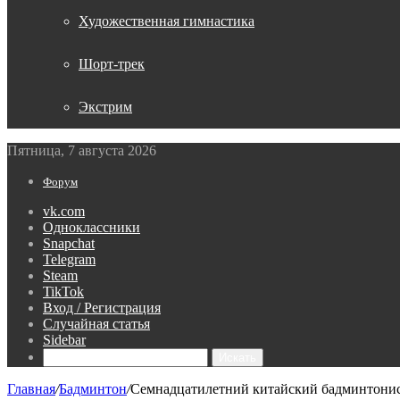
Художественная гимнастика
Шорт-трек
Экстрим
Пятница, 7 августа 2026
Форум
vk.com
Одноклассники
Snapchat
Telegram
Steam
TikTok
Вход / Регистрация
Случайная статья
Sidebar
Искать
Главная
/
Бадминтон
/
Семнадцатилетний китайский бадминтонист