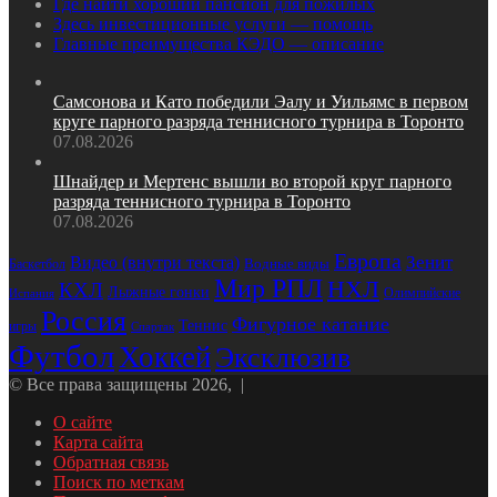
Где найти хороший пансион для пожилых
Здесь инвестиционные услуги — помощь
Главные преимущества КЭДО — описание
Самсонова и Като победили Эалу и Уильямс в первом
круге парного разряда теннисного турнира в Торонто
07.08.2026
Шнайдер и Мертенс вышли во второй круг парного
разряда теннисного турнира в Торонто
07.08.2026
Европа
Зенит
Видео (внутри текста)
Водные виды
Баскетбол
Мир РПЛ
НХЛ
КХЛ
Лыжные гонки
Олимпийские
Испания
Россия
Фигурное катание
Теннис
игры
Спартак
Футбол
Хоккей
Эксклюзив
© Все права защищены 2026, |
О сайте
Карта сайта
Обратная связь
Поиск по меткам