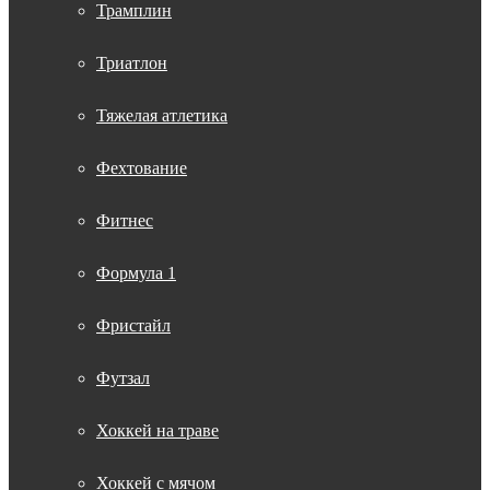
Трамплин
Триатлон
Тяжелая атлетика
Фехтование
Фитнес
Формула 1
Фристайл
Футзал
Хоккей на траве
Хоккей с мячом