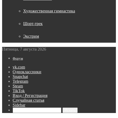
Художественная гимнастика
Шорт-трек
Экстрим
Пятница, 7 августа 2026
Форум
vk.com
Одноклассники
Snapchat
Telegram
Steam
TikTok
Вход / Регистрация
Случайная статья
Sidebar
Искать