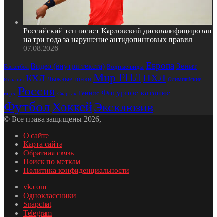
Российский теннисист Карловский дисквалифицирован
на три года за нарушение антидопинговых правил
07.08.2026
Европа
Зенит
Видео (внутри текста)
Водные виды
Баскетбол
Мир РПЛ
НХЛ
КХЛ
Лыжные гонки
Олимпийские
Испания
Россия
Фигурное катание
Теннис
игры
Спартак
Футбол
Хоккей
Эксклюзив
© Все права защищены 2026, |
О сайте
Карта сайта
Обратная связь
Поиск по меткам
Политика конфиденциальности
vk.com
Одноклассники
Snapchat
Telegram