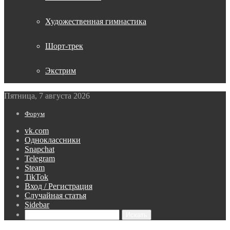
Художественная гимнастика
Шорт-трек
Экстрим
Пятница, 7 августа 2026
Форум
vk.com
Одноклассники
Snapchat
Telegram
Steam
TikTok
Вход / Регистрация
Случайная статья
Sidebar
Искать