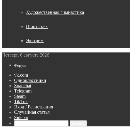
Художественная гимнастика
Шорт-трек
Экстрим
Четверг, 6 августа 2026
Форум
vk.com
Одноклассники
Snapchat
Telegram
Steam
TikTok
Вход / Регистрация
Случайная статья
Sidebar
Искать