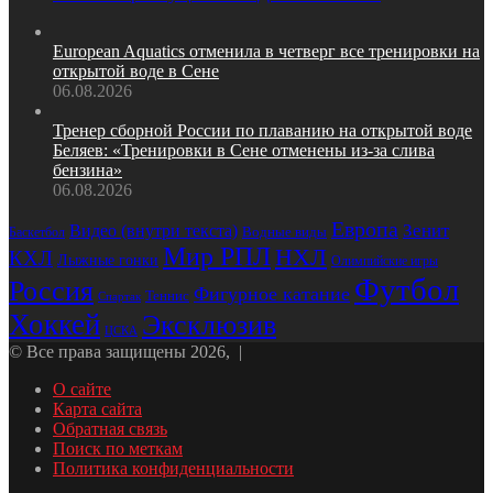
European Aquatics отменила в четверг все тренировки на
открытой воде в Сене
06.08.2026
Тренер сборной России по плаванию на открытой воде
Беляев: «Тренировки в Сене отменены из‑за слива
бензина»
06.08.2026
Европа
Зенит
Видео (внутри текста)
Баскетбол
Водные виды
Мир РПЛ
НХЛ
КХЛ
Лыжные гонки
Олимпийские игры
Футбол
Россия
Фигурное катание
Теннис
Спартак
Хоккей
Эксклюзив
ЦСКА
© Все права защищены 2026, |
О сайте
Карта сайта
Обратная связь
Поиск по меткам
Политика конфиденциальности