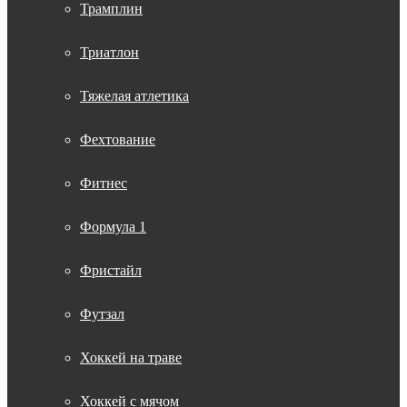
Трамплин
Триатлон
Тяжелая атлетика
Фехтование
Фитнес
Формула 1
Фристайл
Футзал
Хоккей на траве
Хоккей с мячом