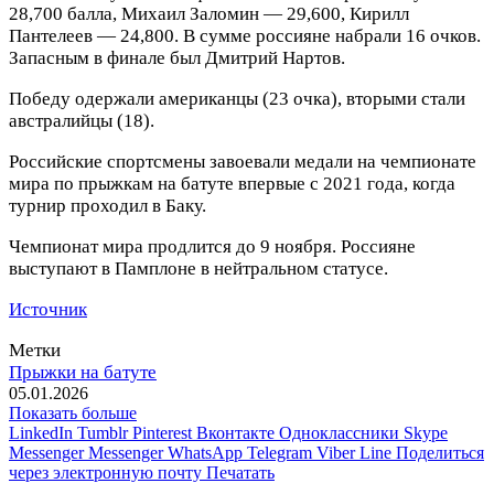
28,700 балла, Михаил Заломин — 29,600, Кирилл
Пантелеев — 24,800. В сумме россияне набрали 16 очков.
Запасным в финале был Дмитрий Нартов.
Победу одержали американцы (23 очка), вторыми стали
австралийцы (18)
.
Российские спортсмены завоевали медали на чемпионате
мира по прыжкам на батуте впервые с 2021 года, когда
турнир проходил в Баку.
Чемпионат мира продлится до 9 ноября. Россияне
выступают в Памплоне в нейтральном статусе.
Источник
Метки
Прыжки на батуте
05.01.2026
Показать больше
LinkedIn
Tumblr
Pinterest
Вконтакте
Одноклассники
Skype
Messenger
Messenger
WhatsApp
Telegram
Viber
Line
Поделиться
через электронную почту
Печатать