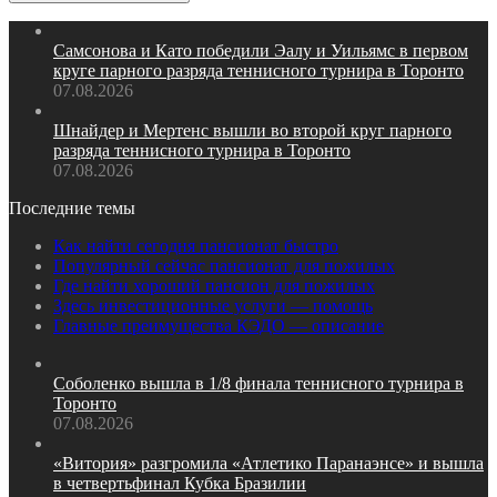
Самсонова и Като победили Эалу и Уильямс в первом
круге парного разряда теннисного турнира в Торонто
07.08.2026
Шнайдер и Мертенс вышли во второй круг парного
разряда теннисного турнира в Торонто
07.08.2026
Последние темы
Как найти сегодня пансионат быстро
Популярный сейчас пансионат для пожилых
Где найти хороший пансион для пожилых
Здесь инвестиционные услуги — помощь
Главные преимущества КЭДО — описание
Соболенко вышла в 1/8 финала теннисного турнира в
Торонто
07.08.2026
«Витория» разгромила «Атлетико Паранаэнсе» и вышла
в четвертьфинал Кубка Бразилии