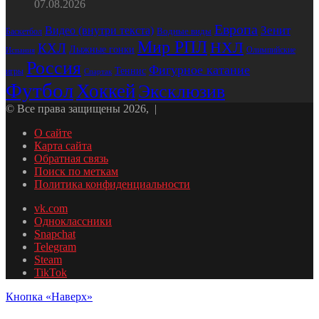
07.08.2026
Европа
Зенит
Видео (внутри текста)
Водные виды
Баскетбол
Мир РПЛ
НХЛ
КХЛ
Лыжные гонки
Олимпийские
Испания
Россия
Фигурное катание
Теннис
игры
Спартак
Футбол
Хоккей
Эксклюзив
© Все права защищены 2026, |
О сайте
Карта сайта
Обратная связь
Поиск по меткам
Политика конфиденциальности
vk.com
Одноклассники
Snapchat
Telegram
Steam
TikTok
Кнопка «Наверх»