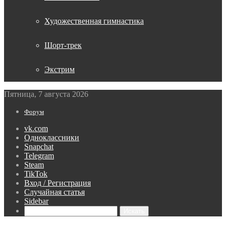
Художественная гимнастика
Шорт-трек
Экстрим
Пятница, 7 августа 2026
Форум
vk.com
Одноклассники
Snapchat
Telegram
Steam
TikTok
Вход / Регистрация
Случайная статья
Sidebar
Искать