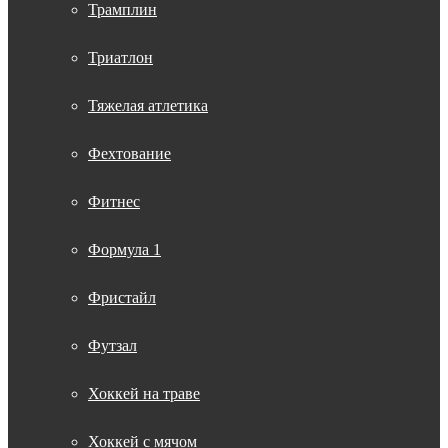
Трамплин
Триатлон
Тяжелая атлетика
Фехтование
Фитнес
Формула 1
Фристайл
Футзал
Хоккей на траве
Хоккей с мячом