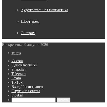
Художественная гимнастика
Шорт-трек
Экстрим
Воскресенье, 9 августа 2026
Форум
vk.com
Одноклассники
Snapchat
Telegram
Steam
TikTok
Вход / Регистрация
Случайная статья
Sidebar
Искать