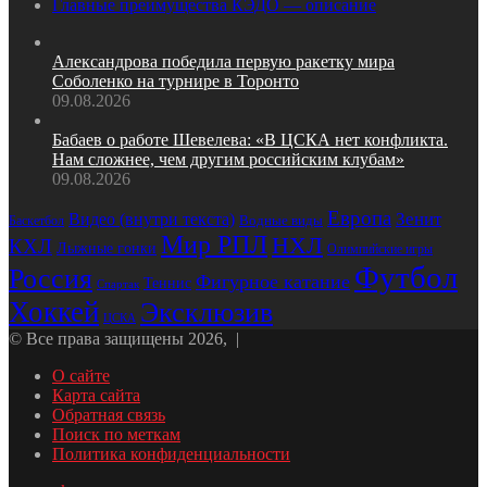
Главные преимущества КЭДО — описание
Александрова победила первую ракетку мира
Соболенко на турнире в Торонто
09.08.2026
Бабаев о работе Шевелева: «В ЦСКА нет конфликта.
Нам сложнее, чем другим российским клубам»
09.08.2026
Европа
Зенит
Видео (внутри текста)
Водные виды
Баскетбол
Мир РПЛ
НХЛ
КХЛ
Лыжные гонки
Олимпийские игры
Футбол
Россия
Фигурное катание
Теннис
Спартак
Хоккей
Эксклюзив
ЦСКА
© Все права защищены 2026, |
О сайте
Карта сайта
Обратная связь
Поиск по меткам
Политика конфиденциальности