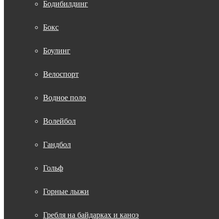
Бодибилдинг
Бокс
Боулинг
Велоспорт
Водное поло
Волейбол
Гандбол
Гольф
Горные лыжи
Гребля на байдарках и каноэ