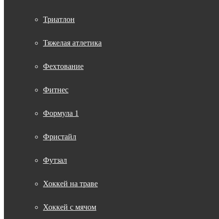
Триатлон
Тяжелая атлетика
Фехтование
Фитнес
Формула 1
Фристайл
Футзал
Хоккей на траве
Хоккей с мячом