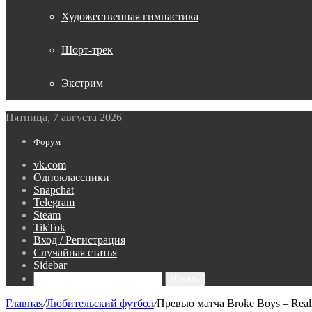
Художественная гимнастика
Шорт-трек
Экстрим
Пятница, 7 августа 2026
Форум
vk.com
Одноклассники
Snapchat
Telegram
Steam
TikTok
Вход / Регистрация
Случайная статья
Sidebar
Искать
Главная
/
Любительский футбол
/
Превью матча Broke Boys – Real