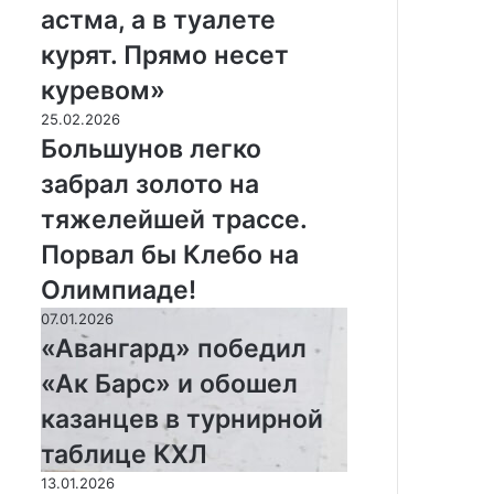
Д
астма, а в туалете
э
в
курят. Прямо несет
и
куревом»
с
—
Б
25.02.2026
о
о
Большунов легко
б
л
забрал золото на
у
ь
с
ш
тяжелейшей трассе.
л
у
Порвал бы Клебо на
о
н
в
о
Олимпиаде!
и
в
«
07.01.2026
я
л
А
«Авангард» победил
х
е
в
н
г
«Ак Барс» и обошел
а
а
к
н
казанцев в турнирной
О
о
г
л
з
таблице КХЛ
а
и
а
р
Г
13.01.2026
м
б