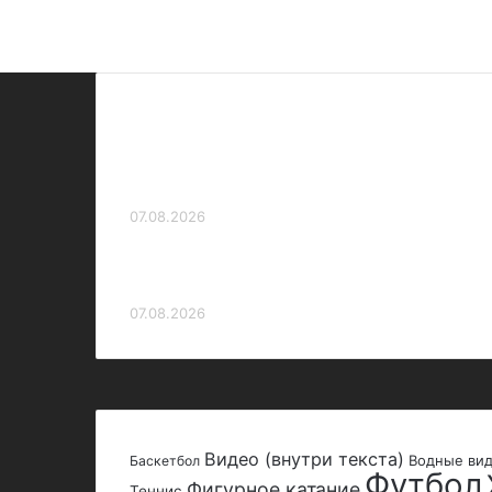
Футболист «Балтики» Андерсон:
«Приятно за Андраде как за
бывшего партнера по команде»
07.08.2026
Гасилин считает, что Даку станет
лучшим бомбардиром «Спартака»
07.08.2026
Видео (внутри текста)
Водные ви
Баскетбол
Футбол
Фигурное катание
Теннис