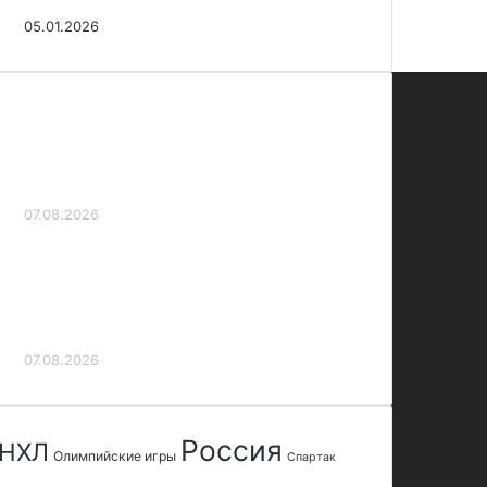
Единой лиги
05.01.2026
Защитник «Крыльев Советов»
Божин: «Мы уже вкатились в
сезон»
07.08.2026
Самсонова и Като победили Эалу и
Уильямс в первом круге парного
разряда теннисного турнира в
Торонто
07.08.2026
Россия
НХЛ
Олимпийские игры
Спартак