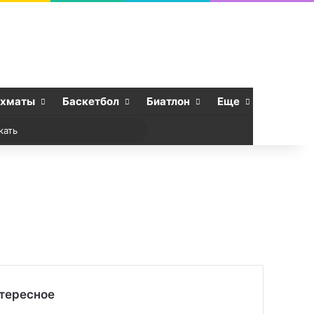
хматы
Баскетбол
Биатлон
Еще
 статья
r
Искать
тересное