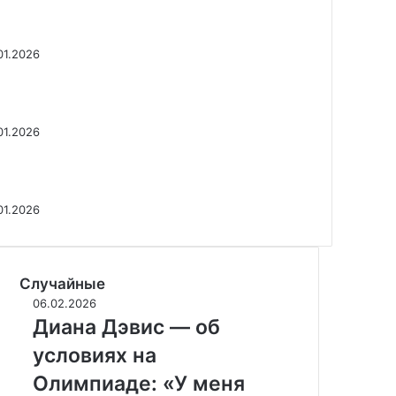
нал Olimpbet МКС пройдет 13 сентября
 ВТБ Арене
01.2026
евью главного матча Olimpbet МКС –
твы «Амкала» и 2Drots
01.2026
impbet Московский Кубок Селебрити:
евью 1-го тура
01.2026
Случайные
Д
06.02.2026
и
Диана Дэвис — об
а
условиях на
н
а
Олимпиаде: «У меня