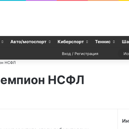
Авто/мотоспорт
Киберспорт
Теннис
Ша
vk.com
Одноклассники
Snapchat
Telegram
Steam
TikTok
Случайная
Sideba
Вход / Регистрация
ион НСФЛ
 чемпион НСФЛ
Ин
З