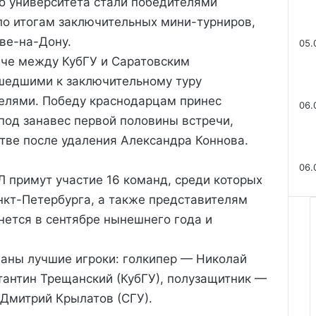
о университета стали победителями
Фи
а
по итогам заключительных мини-турниров,
к
на
ве-на-Дону.
р
05.
ы
ече между КубГУ и Саратовским
т
Пр
шедшими к заключительному туру
ь
би
елями.
Победу краснодарцам принес
06.
под занавес первой половины встречи,
Ol
тве после удаления Александра Коннова.
пр
06.
Л примут участие 16 команд, среди которых
нкт-Петербурга, а также представителям
нется в сентябре нынешнего года и
ваны лучшие игроки: голкипер — Николай
тантин Трещанский (КубГУ), полузащитник —
Дмитрий Крылатов (СГУ).