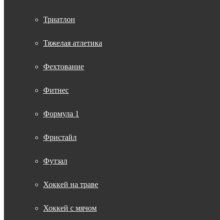
Триатлон
Тяжелая атлетика
Фехтование
Фитнес
Формула 1
Фристайл
Футзал
Хоккей на траве
Хоккей с мячом