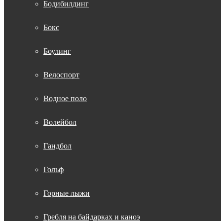
Бодибилдинг
Бокс
Боулинг
Велоспорт
Водное поло
Волейбол
Гандбол
Гольф
Горные лыжи
Гребля на байдарках и каноэ