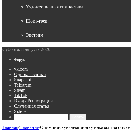
Художественная гимнастика
Шорт-трек
Экстрим
Суббота, 8 августа 2026
Форум
vk.com
Одноклассники
Snapchat
Telegram
Steam
TikTok
Вход / Регистрация
Случайная статья
Sidebar
Искать
Главная
/
Плавание
/
Олимпийскую чемпионку наказали за обман. 