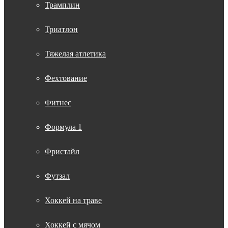
Трамплин
Триатлон
Тяжелая атлетика
Фехтование
Фитнес
Формула 1
Фристайл
Футзал
Хоккей на траве
Хоккей с мячом