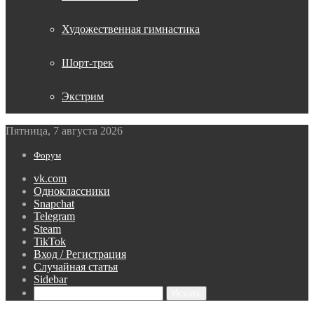
Художественная гимнастика
Шорт-трек
Экстрим
Пятница, 7 августа 2026
Форум
vk.com
Одноклассники
Snapchat
Telegram
Steam
TikTok
Вход / Регистрация
Случайная статья
Sidebar
Искать