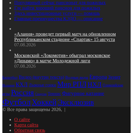
Популярный сейчас пансионат для пожилых
Где найти хороший пансион для пожилых
Здесь инвестиционные услуги — помощь
Главные преимущества КЭДО — описание
«Алания» проведет первый матч на обновленном
Республиканском стадионе «Спартак» 15 августа
07.08.2026
Московский «Локомотив» обыграл московское
«Динамо» в матче Молодежной лиги
07.08.2026
Европа
Зенит
Видео (внутри текста)
Водные виды
Баскетбол
Мир РПЛ
НХЛ
КХЛ
Лыжные гонки
Олимпийские
Испания
Россия
Фигурное катание
Теннис
игры
Спартак
Футбол
Хоккей
Эксклюзив
© Все права защищены 2026, |
О сайте
Карта сайта
Обратная связь