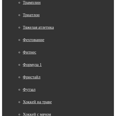
Трамплин
Триатлон
Тяжелая атлетика
Фехтование
Фитнес
Формула 1
Фристайл
Футзал
Хоккей на траве
Хоккей с мячом