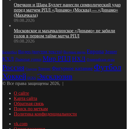
Овечкин и Шара Буллет нанесли символический удар
перед матчем РПЛ «Динамо» (Москва) — «Динамо»
(Махачкала)
09.08.2026
Московское и махачкалинское «Динамо» не забили
голов в первом тайме матча РПЛ
09.08.2026
Европа
Видео (внутри текста)
Зенит
Водные виды
Баскетбол
Мир РПЛ
НХЛ
КХЛ
Лыжные гонки
Олимпийские игры
Футбол
Россия
Фигурное катание
Теннис
Спартак
Хоккей
Эксклюзив
ЦСКА
© Все права защищены 2026, |
О сайте
Карта сайта
Обратная связь
Поиск по меткам
Политика конфиденциальности
vk.com
Одноклассники