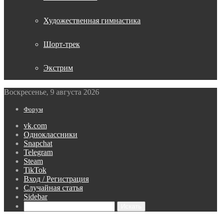
Художественная гимнастика
Шорт-трек
Экстрим
Воскресенье, 9 августа 2026
Форум
vk.com
Одноклассники
Snapchat
Telegram
Steam
TikTok
Вход / Регистрация
Случайная статья
Sidebar
Искать