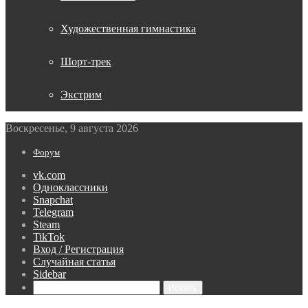
Художественная гимнастика
Шорт-трек
Экстрим
Воскресенье, 9 августа 2026
Форум
vk.com
Одноклассники
Snapchat
Telegram
Steam
TikTok
Вход / Регистрация
Случайная статья
Sidebar
Искать