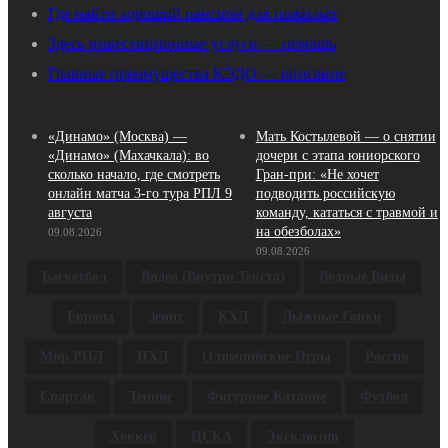
Где найти хороший пансион для пожилых
Здесь инвестиционные услуги — помощь
Главные преимущества КЭДО — описание
«Динамо» (Москва) —
Мать Костылевой — о снятии
«Динамо» (Махачкала): во
дочери с этапа юниорского
сколько начало, где смотреть
Гран‑при: «Не хочет
онлайн матча 3‑го тура РПЛ 9
подводить российскую
августа
команду, кататься с травмой и
на обезболах»
09.08.2026
09.08.2026
Баскетбол
Видео (внутри Текста)
Водные Виды
Европа
Зенит
КХЛ
Лыжные Гонки
Мир РПЛ
НХЛ
Олимпийские Игры
Россия
Спартак
Теннис
Фигурное Катание
Футбол
Хоккей
ЦСКА
Эксклюзив