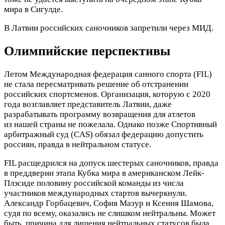
мира в Сигулде.
В Латвии российских саночников запретили через МИД.
Олимпийские перспективы
Летом Международная федерация санного спорта (FIL)
не стала пересматривать решение об отстранении
российских спортсменов. Организация, которую с 2020
года возглавляет представитель Латвии, даже
разрабатывать программу возвращения для атлетов
из нашей страны не пожелала. Однако позже Спортивный
арбитражный суд (CAS) обязал федерацию допустить
россиян, правда в нейтральном статусе.
FIL расщедрился на допуск шестерых саночников, правда
в преддверии этапа Кубка мира в американском Лейк-
Плэсиде половину российской команды из числа
участников международных стартов вычеркнули.
Александр Горбацевич, София Мазур и Ксения Шамова,
судя по всему, оказались не слишком нейтральны. Может
быть, причина для лишения нейтральных статусов была