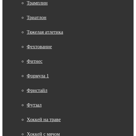
Трамплин
Триатлон
Тяжелая атлетика
Фехтование
Фитнес
Формула 1
Фристайл
Футзал
Хоккей на траве
Хоккей с мячом