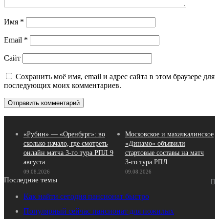
Имя
*
Email
*
Сайт
Сохранить моё имя, email и адрес сайта в этом браузере для
последующих моих комментариев.
«Рубин» — «Оренбург»: во
Московское и махачкалинское
сколько начало, где смотреть
«Динамо» объявили
онлайн матча 3‑го тура РПЛ 9
стартовые составы на матч
августа
3‑го тура РПЛ
09.08.2026
09.08.2026
Последние темы
Как найти сегодня пансионат быстро
Популярный сейчас пансионат для пожилых