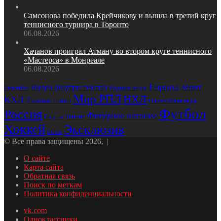
Самсонова победила Крейчикову и вышла в третий круг
теннисного турнира в Торонто
06.08.2026
Хачанов проиграл Атману во втором круге теннисного
«Мастерса» в Монреале
06.08.2026
Европа
Зенит
Видео (внутри текста)
Баскетбол
Водные виды
Мир РПЛ
НХЛ
КХЛ
Лыжные гонки
Олимпийские игры
Футбол
Россия
Фигурное катание
Теннис
Спартак
Хоккей
Эксклюзив
ЦСКА
© Все права защищены 2026, |
О сайте
Карта сайта
Обратная связь
Поиск по меткам
Политика конфиденциальности
vk.com
Одноклассники