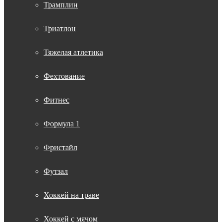
Трамплин
Триатлон
Тяжелая атлетика
Фехтование
Фитнес
Формула 1
Фристайл
Футзал
Хоккей на траве
Хоккей с мячом