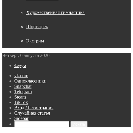
Художественная гимнастика
Шорт-трек
Экстрим
Четверг, 6 августа 2026
Форум
vk.com
Одноклассники
Snapchat
Telegram
Steam
TikTok
Вход / Регистрация
Случайная статья
Sidebar
Искать