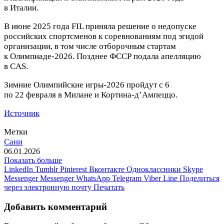
в Италии.
В июне 2025 года FIL приняла решение о недопуске
российских спортсменов к соревнованиям под эгидой
организации, в том числе отборочным стартам
к Олимпиаде‑2026. Позднее ФССР подала апелляцию
в CAS.
Зимние Олимпийские игры‑2026 пройдут с 6
по 22 февраля в Милане и Кортина‑д’Ампеццо.
Источник
Метки
Сани
06.01.2026
Показать больше
LinkedIn
Tumblr
Pinterest
Вконтакте
Одноклассники
Skype
Messenger
Messenger
WhatsApp
Telegram
Viber
Line
Поделиться
через электронную почту
Печатать
Добавить комментарий