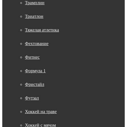
Трамплин
Триатлон
Тяжелая атлетика
Фехтование
Фитнес
Формула 1
Фристайл
Футзал
Хоккей на траве
Хоккей с мячом