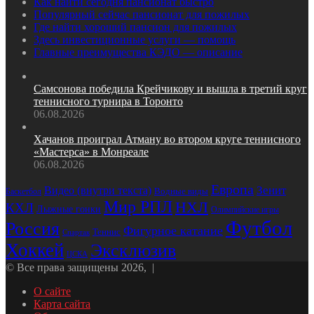
Как найти сегодня пансионат быстро
Популярный сейчас пансионат для пожилых
Где найти хороший пансион для пожилых
Здесь инвестиционные услуги — помощь
Главные преимущества КЭДО — описание
Самсонова победила Крейчикову и вышла в третий круг
теннисного турнира в Торонто
06.08.2026
Хачанов проиграл Атману во втором круге теннисного
«Мастерса» в Монреале
06.08.2026
Европа
Зенит
Видео (внутри текста)
Баскетбол
Водные виды
Мир РПЛ
НХЛ
КХЛ
Лыжные гонки
Олимпийские игры
Футбол
Россия
Фигурное катание
Теннис
Спартак
Хоккей
Эксклюзив
ЦСКА
© Все права защищены 2026, |
О сайте
Карта сайта