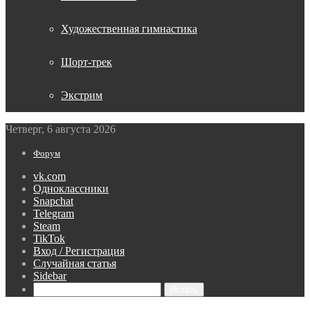
Художественная гимнастика
Шорт-трек
Экстрим
Четверг, 6 августа 2026
Форум
vk.com
Одноклассники
Snapchat
Telegram
Steam
TikTok
Вход / Регистрация
Случайная статья
Sidebar
Искать