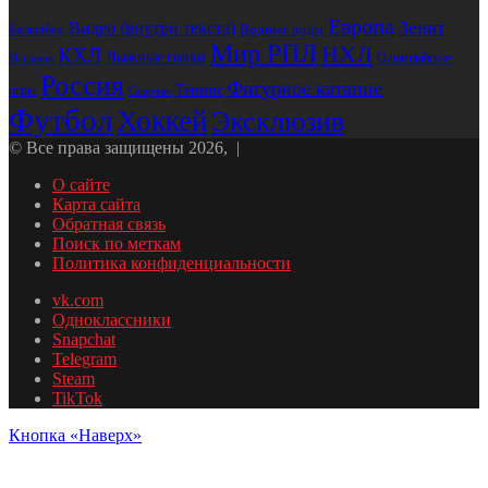
Европа
Зенит
Видео (внутри текста)
Водные виды
Баскетбол
Мир РПЛ
НХЛ
КХЛ
Лыжные гонки
Олимпийские
Испания
Россия
Фигурное катание
Теннис
игры
Спартак
Футбол
Хоккей
Эксклюзив
© Все права защищены 2026, |
О сайте
Карта сайта
Обратная связь
Поиск по меткам
Политика конфиденциальности
vk.com
Одноклассники
Snapchat
Telegram
Steam
TikTok
Кнопка «Наверх»