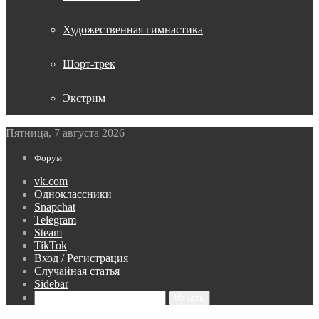
Художественная гимнастика
Шорт-трек
Экстрим
Пятница, 7 августа 2026
Форум
vk.com
Одноклассники
Snapchat
Telegram
Steam
TikTok
Вход / Регистрация
Случайная статья
Sidebar
Искать