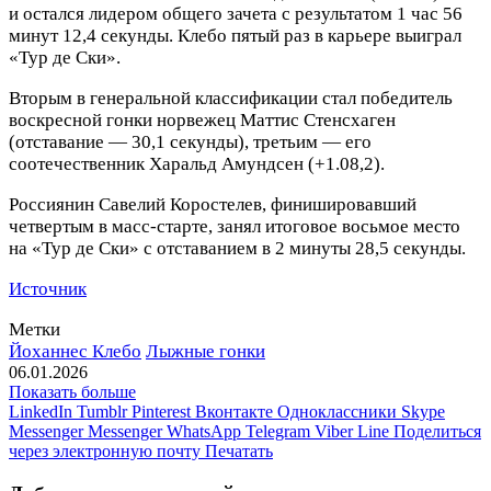
и остался лидером общего зачета с результатом 1 час 56
минут 12,4 секунды. Клебо пятый раз в карьере выиграл
«Тур де Ски».
Вторым в генеральной классификации стал победитель
воскресной гонки норвежец Маттис Стенсхаген
(отставание — 30,1 секунды), третьим — его
соотечественник Харальд Амундсен (+1.08,2).
Россиянин Савелий Коростелев, финишировавший
четвертым в масс‑старте, занял итоговое восьмое место
на «Тур де Ски» с отставанием в 2 минуты 28,5 секунды.
Источник
Метки
Йоханнес Клебо
Лыжные гонки
06.01.2026
Показать больше
LinkedIn
Tumblr
Pinterest
Вконтакте
Одноклассники
Skype
Messenger
Messenger
WhatsApp
Telegram
Viber
Line
Поделиться
через электронную почту
Печатать