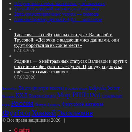
Популярный сейчас пансионат для пожилых
Где найти хороший пансион для пожилых
Здесь инвестиционные услуги — помощь
Главные преимущества КЭДО — описание
Тарасова — о нейтральных статусах Валиевой и
Трусовой: «Девочки с выдающимися данными, они
будут бороться за высокие места»
07.08.2026
Роднина — о нейтральных статусах Валиевой и других
российских фигуристов: «Супер! Процедура допуска
идёт — это самое главное»
07.08.2026
Европа
Зенит
Видео (внутри текста)
Водные виды
Баскетбол
Мир РПЛ
НХЛ
КХЛ
Лыжные гонки
Олимпийские
Испания
Россия
Фигурное катание
Теннис
игры
Спартак
Футбол
Хоккей
Эксклюзив
© Все права защищены 2026, |
О сайте