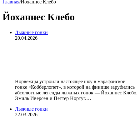
Главная
/
Йоханнес Клебо
Йоханнес Клебо
Лыжные гонки
20.04.2026
Друг России уничтожил Клебо в 40
лет. Большунов его просто
разорвал бы!
Норвежцы устроили настоящее шоу в марафонской
гонке «Кобберлопет», в которой на финише зарубились
абсолютные легенды лыжных гонок — Йоханнес Клебо,
Эмиль Иверсен и Петтер Нортуг.…
Лыжные гонки
22.03.2026
Клебо одержал 113‑ю победу в
карьере на Кубке мира и завершил