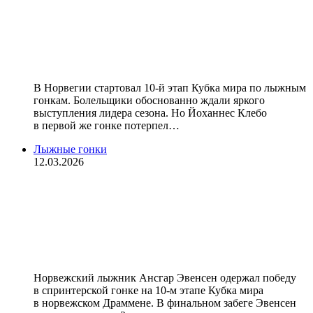
Клебо ударился головой и не смог
финишировать. Драма на Кубке
мира
В Норвегии стартовал 10-й этап Кубка мира по лыжным
гонкам. Болельщики обоснованно ждали яркого
выступления лидера сезона. Но Йоханнес Клебо
в первой же гонке потерпел…
Лыжные гонки
12.03.2026
Эвенсен и Сундлинг победили в
спринтерских гонках на этапе
Кубка мира в Драммене, Клебо не
смог выйти в финал из‑за падения
Норвежский лыжник Ансгар Эвенсен одержал победу
в спринтерской гонке на 10‑м этапе Кубка мира
в норвежском Драммене. В финальном забеге Эвенсен