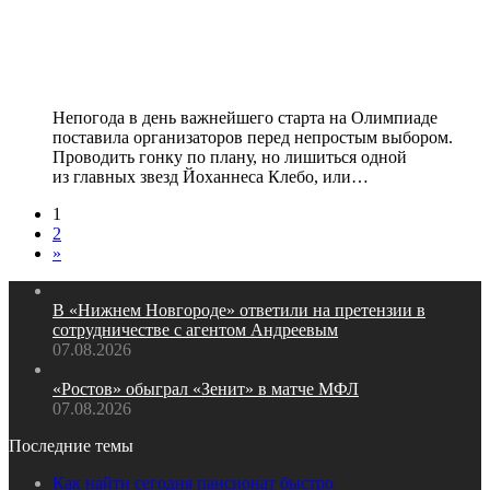
марафоном на Олимпиаде.
Норвежец нагло прогнул
организаторов
Непогода в день важнейшего старта на Олимпиаде
поставила организаторов перед непростым выбором.
Проводить гонку по плану, но лишиться одной
из главных звезд Йоханнеса Клебо, или…
1
2
»
В «Нижнем Новгороде» ответили на претензии в
сотрудничестве с агентом Андреевым
07.08.2026
«Ростов» обыграл «Зенит» в матче МФЛ
07.08.2026
Последние темы
Как найти сегодня пансионат быстро