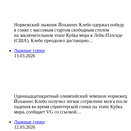
сезон с тремя Хрустальными
глобусами
Норвежский лыжник Йоханнес Клебо одержал победу
в гонке с массовым стартом свободным стилем
на заключительном этапе Кубка мира в Лейк‑Плэсиде
(США). Клебо преодолел дистанцию…
Лыжные гонки
13.03.2026
Клебо диагностировано сотрясение
мозга после падения на этапе
Кубка мира
Одиннадцатикратный олимпийский чемпион норвежец
Йоханнес Клебо получил легкое сотрясение мозга после
падения во время спринтерской гонки на этапе Кубка
мира, сообщает VG со ссылкой…
Лыжные гонки
12.03.2026