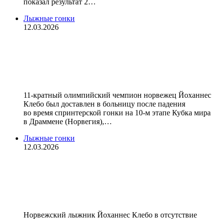
показал результат 2…
Лыжные гонки
12.03.2026
Клебо доставили в больницу после
удара головой о трассу в спринте на
этапе Кубка мира в Драммене
11‑кратный олимпийский чемпион норвежец Йоханнес
Клебо был доставлен в больницу после падения
во время спринтерской гонки на 10‑м этапе Кубка мира
в Драммене (Норвегия),…
Лыжные гонки
12.03.2026
Норвежцам не помог даже Клебо.
Российские лыжники выиграли
эстафету
Норвежский лыжник Йоханнес Клебо в отсутствие