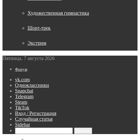
Художественная гимнастика
Шорт-трек
Экстрим
Пятница, 7 августа 2026
Форум
vk.com
Одноклассники
Snapchat
Telegram
Steam
TikTok
Вход / Регистрация
Случайная статья
Sidebar
Искать