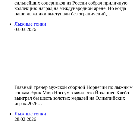
сильнейших соперников из России собрал приличную
коллекцию наград на международной арене. Но когда
наши лыжники выступали без ограничений,…
Лыжные гонки
03.03.2026
Тренер сборной Норвегии: «Клебо
мог бы уехать домой с Олимпиады
с шестью золотыми медалями,
даже если бы Большунов
участвовал»
Главный тренер мужской сборной Норвегии по лыжным
гонкам Эрик Мюр Носсум заявил, что Йоханнес Клебо
выиграл бы шесть золотых медалей на Олимпийских
играх‑2026…
Лыжные гонки
28.02.2026
Клебо выиграл спринт на этапе