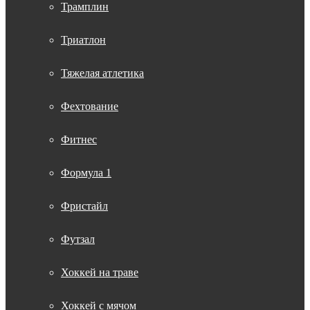
Трамплин
Триатлон
Тяжелая атлетика
Фехтование
Фитнес
Формула 1
Фристайл
Футзал
Хоккей на траве
Хоккей с мячом