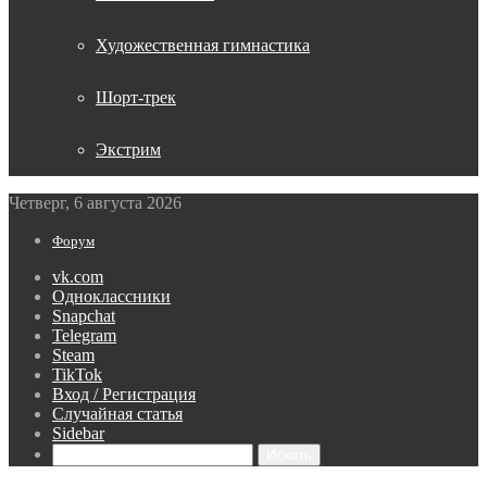
Художественная гимнастика
Шорт-трек
Экстрим
Четверг, 6 августа 2026
Форум
vk.com
Одноклассники
Snapchat
Telegram
Steam
TikTok
Вход / Регистрация
Случайная статья
Sidebar
Искать