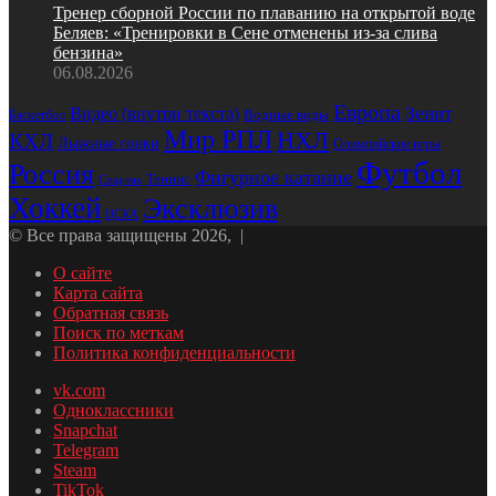
Тренер сборной России по плаванию на открытой воде
Беляев: «Тренировки в Сене отменены из‑за слива
бензина»
06.08.2026
Европа
Зенит
Видео (внутри текста)
Баскетбол
Водные виды
Мир РПЛ
НХЛ
КХЛ
Лыжные гонки
Олимпийские игры
Футбол
Россия
Фигурное катание
Теннис
Спартак
Хоккей
Эксклюзив
ЦСКА
© Все права защищены 2026, |
О сайте
Карта сайта
Обратная связь
Поиск по меткам
Политика конфиденциальности
vk.com
Одноклассники
Snapchat
Telegram
Steam
TikTok