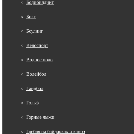
Бодибилдинг
Бокс
Боулинг
Велоспорт
Водное поло
Волейбол
Гандбол
Гольф
Горные лыжи
Гребля на байдарках и каноэ