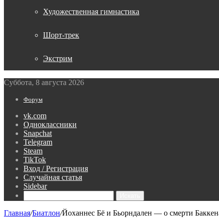
Художественная гимнастика
Шорт-трек
Экстрим
Суббота, 8 августа 2026
Форум
vk.com
Одноклассники
Snapchat
Telegram
Steam
TikTok
Вход / Регистрация
Случайная статья
Sidebar
Искать
Главная
/
Биатлон
/
Йоханнес Бё и Бьорндален — о смерти Баккен