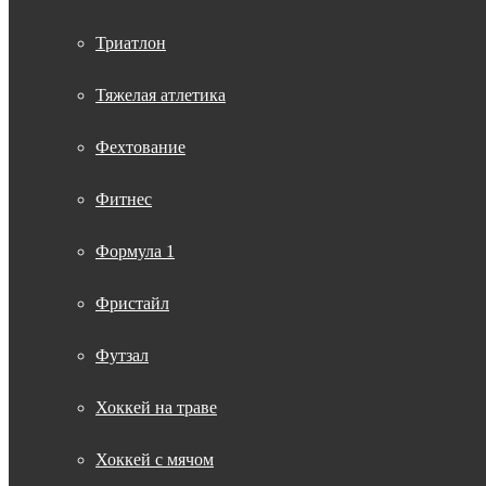
Триатлон
Тяжелая атлетика
Фехтование
Фитнес
Формула 1
Фристайл
Футзал
Хоккей на траве
Хоккей с мячом