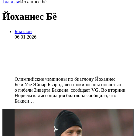
Главная
/
Йоханнес Бё
Йоханнес Бё
Биатлон
06.01.2026
Йоханнес Бё и Бьорндален — о
смерти Баккена: «Просто шок, это
несправедливо»
Олимпийские чемпионы по биатлону Йоханнес
Бё и Уле Эйнар Бьорндален шокированы новостью
о гибели Зиверта Баккена, сообщает VG. Во вторник
Норвежская ассоциация биатлона сообщила, что
Баккен…