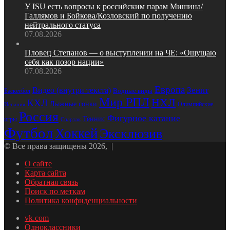
У ISU есть вопросы к российским парам Мишина/
Галлямов и Бойкова/Козловский по получению
нейтрального статуса
07.08.2026
Пловец Степанов — о выступлении на ЧЕ: «Ощущаю
себя как позор нации»
07.08.2026
Европа
Зенит
Видео (внутри текста)
Водные виды
Баскетбол
Мир РПЛ
НХЛ
КХЛ
Лыжные гонки
Олимпийские
Испания
Россия
Фигурное катание
Теннис
игры
Спартак
Футбол
Хоккей
Эксклюзив
© Все права защищены 2026, |
О сайте
Карта сайта
Обратная связь
Поиск по меткам
Политика конфиденциальности
vk.com
Одноклассники