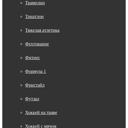
Трамплин
Триатлон
Тяжелая атлетика
Фехтование
Фитнес
Формула 1
Фристайл
Футзал
Хоккей на траве
Хоккей с мячом