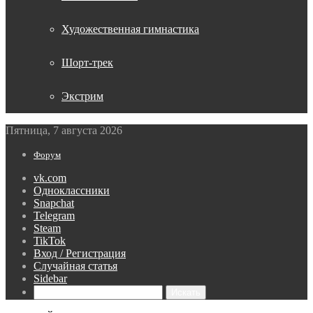
Художественная гимнастика
Шорт-трек
Экстрим
Пятница, 7 августа 2026
Форум
vk.com
Одноклассники
Snapchat
Telegram
Steam
TikTok
Вход / Регистрация
Случайная статья
Sidebar
Искать