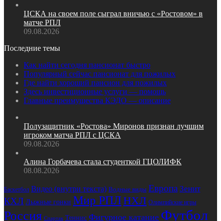
ЦСКА на своем поле сыграл вничью с «Ростовом» в
матче РПЛ
09.08.2026
Последние темы
Как найти сегодня пансионат быстро
Популярный сейчас пансионат для пожилых
Где найти хороший пансион для пожилых
Здесь инвестиционные услуги — помощь
Главные преимущества КЭДО — описание
Полузащитник «Ростова» Миронов признан лучшим
игроком матча РПЛ с ЦСКА
09.08.2026
Алина Горбачева стала студенткой ГЦОЛИФК
08.08.2026
Европа
Зенит
Видео (внутри текста)
Водные виды
Баскетбол
Мир РПЛ
НХЛ
КХЛ
Лыжные гонки
Олимпийские игры
Футбол
Россия
Фигурное катание
Теннис
Спартак