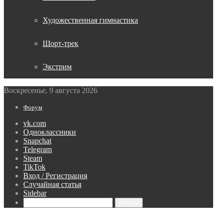
Художественная гимнастика
Шорт-трек
Экстрим
Воскресенье, 9 августа 2026
Форум
vk.com
Одноклассники
Snapchat
Telegram
Steam
TikTok
Вход / Регистрация
Случайная статья
Sidebar
Искать