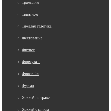
Трамплин
Триатлон
Тяжелая атлетика
Фехтование
Фитнес
Формула 1
Фристайл
Футзал
Хоккей на траве
Хоккей с мячом