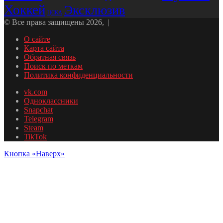
Хоккей
Эксклюзив
ЦСКА
© Все права защищены 2026, |
О сайте
Карта сайта
Обратная связь
Поиск по меткам
Политика конфиденциальности
vk.com
Одноклассники
Snapchat
Telegram
Steam
TikTok
Кнопка «Наверх»