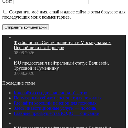
Сайт
Сохранить моё имя, email и адрес сайта в этом браузере для
последующих моих комментариев.
Футболисты «Сочи» прилетели в Москву на матч
Первой лиги с «Торпедо»
08.08.2026
ISU предоставил нейтральный статус Валиевой,
Трусовой и Гуменнику
07.08.2026
Последние темы
Как найти сегодня пансионат быстро
Популярный сейчас пансионат для пожилых
Где найти хороший пансион для пожилых
Здесь инвестиционные услуги — помощь
Главные преимущества КЭДО — описание