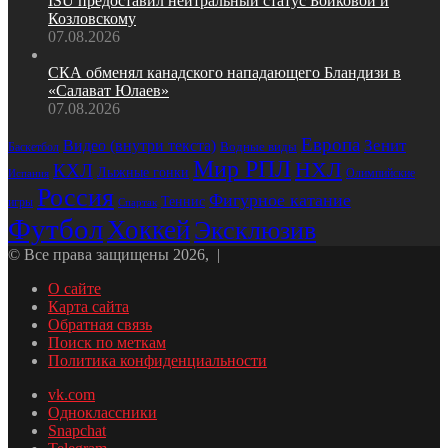
ISU предоставил нейтральный статус Бойковой и
Козловскому
07.08.2026
СКА обменял канадского нападающего Бландизи в
«Салават Юлаев»
07.08.2026
Европа
Зенит
Видео (внутри текста)
Водные виды
Баскетбол
Мир РПЛ
НХЛ
КХЛ
Лыжные гонки
Олимпийские
Испания
Россия
Фигурное катание
Теннис
игры
Спартак
Футбол
Хоккей
Эксклюзив
© Все права защищены 2026, |
О сайте
Карта сайта
Обратная связь
Поиск по меткам
Политика конфиденциальности
vk.com
Одноклассники
Snapchat