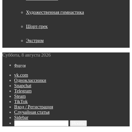
Художественная гимнастика
Шорт-трек
Экстрим
Суббота, 8 августа 2026
Форум
vk.com
Одноклассники
Snapchat
Telegram
Steam
TikTok
Вход / Регистрация
Случайная статья
Sidebar
Искать