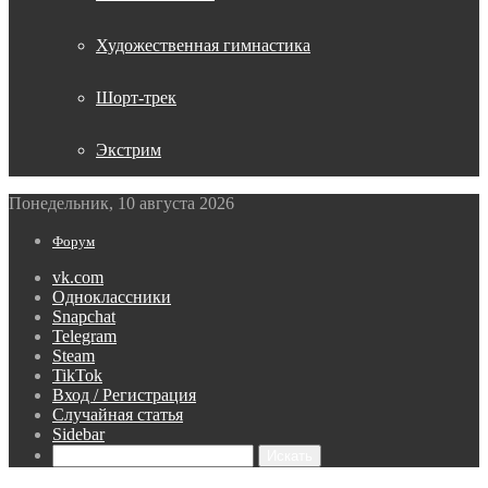
Художественная гимнастика
Шорт-трек
Экстрим
Понедельник, 10 августа 2026
Форум
vk.com
Одноклассники
Snapchat
Telegram
Steam
TikTok
Вход / Регистрация
Случайная статья
Sidebar
Искать