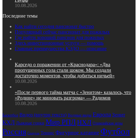
10.08.2026
Последние темы
Как найти сегодня пансионат быстро
Популярный сейчас пансионат для пожилых
Где найти хороший пансион для пожилых
Здесь инвестиционные услуги — помощь
Главные преимущества КЭДО — описание
Карседо о поражении от «Краснодара»: «Два
пропущенных гола стали шоком. Мы создали
достаточно моментов, чтобы добиться ничьей»
10.08.2026
«После первого тайма матча с «Зенитом» казалось, что
«Родине» не миновать разгрома» — Радимов
10.08.2026
Европа
Видео (внутри текста)
Зенит
Водные виды
Баскетбол
Мир РПЛ
НХЛ
КХЛ
Лыжные гонки
Олимпийские игры
Футбол
Россия
Фигурное катание
Теннис
Спартак