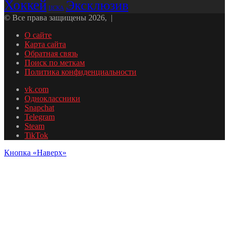
Хоккей
Эксклюзив
ЦСКА
© Все права защищены 2026, |
О сайте
Карта сайта
Обратная связь
Поиск по меткам
Политика конфиденциальности
vk.com
Одноклассники
Snapchat
Telegram
Steam
TikTok
Кнопка «Наверх»