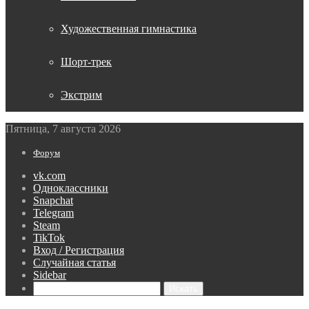
Художественная гимнастика
Шорт-трек
Экстрим
Пятница, 7 августа 2026
Форум
vk.com
Одноклассники
Snapchat
Telegram
Steam
TikTok
Вход / Регистрация
Случайная статья
Sidebar
Искать