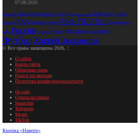
07.08.2026
Европа
Зенит
Видео (внутри текста)
Водные виды
Баскетбол
Мир РПЛ
НХЛ
КХЛ
Лыжные гонки
Олимпийские
Испания
Россия
Фигурное катание
Теннис
игры
Спартак
Футбол
Хоккей
Эксклюзив
© Все права защищены 2026, |
О сайте
Карта сайта
Обратная связь
Поиск по меткам
Политика конфиденциальности
vk.com
Одноклассники
Snapchat
Telegram
Steam
TikTok
Кнопка «Наверх»