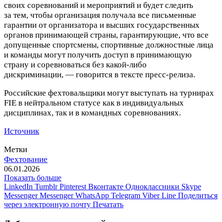
своих соревнований и мероприятий и будет следить
за тем, чтобы организация получала все письменные
гарантии от организатора и высших государственных
органов принимающей страны, гарантирующие, что все
допущенные спортсмены, спортивные должностные лица
и команды могут получить доступ в принимающую
страну и соревноваться без какой‑либо
дискриминации, — говорится в тексте пресс‑релиза.
Российские фехтовальщики могут выступать на турнирах
FIE в нейтральном статусе как в индивидуальных
дисциплинах, так и в командных соревнованиях.
Источник
Метки
Фехтование
06.01.2026
Показать больше
LinkedIn
Tumblr
Pinterest
Вконтакте
Одноклассники
Skype
Messenger
Messenger
WhatsApp
Telegram
Viber
Line
Поделиться
через электронную почту
Печатать